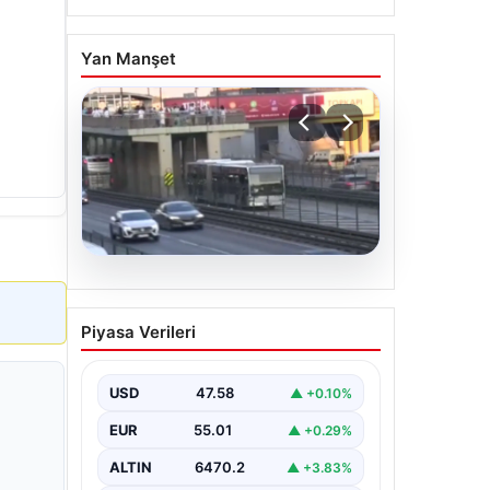
Yan Manşet
04.08.2026
Yola düştü, metrobüs
Piyasa Verileri
çarptı: Kadının durumu
kritik
USD
47.58
▲ +0.10%
EUR
55.01
▲ +0.29%
ALTIN
6470.2
▲ +3.83%