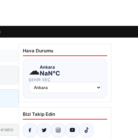
ı
Hava Durumu
☁
Ankara
NaN°C
ŞEHIR SEÇ
Bizi Takip Edin
#19810