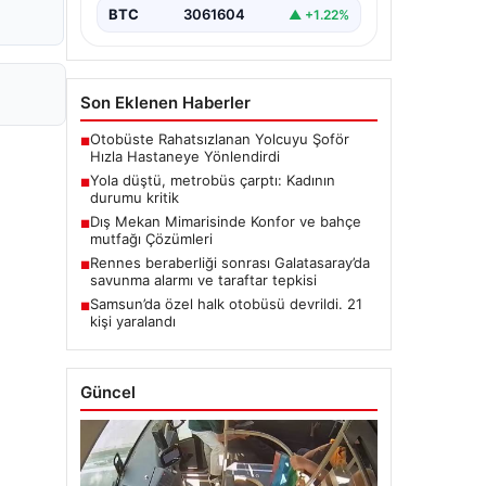
BTC
3061604
▲ +1.22%
Son Eklenen Haberler
Otobüste Rahatsızlanan Yolcuyu Şoför
■
Hızla Hastaneye Yönlendirdi
Yola düştü, metrobüs çarptı: Kadının
■
durumu kritik
Dış Mekan Mimarisinde Konfor ve bahçe
■
mutfağı Çözümleri
Rennes beraberliği sonrası Galatasaray’da
■
savunma alarmı ve taraftar tepkisi
Samsun’da özel halk otobüsü devrildi. 21
■
kişi yaralandı
Güncel