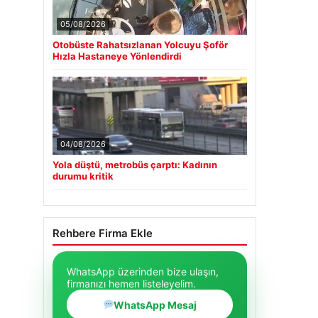
05/08/2026
Otobüste Rahatsızlanan Yolcuyu Şoför
Hızla Hastaneye Yönlendirdi
04/08/2026
Yola düştü, metrobüs çarptı: Kadının
durumu kritik
Rehbere Firma Ekle
WhatsApp üzerinden bize ulaşın,
firmanızı hemen listeleyelim.
WhatsApp Mesaj