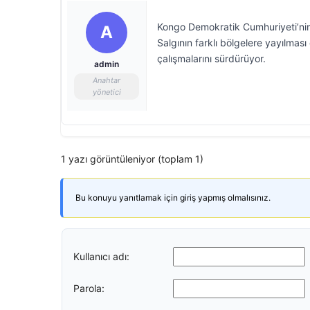
Kongo Demokratik Cumhuriyeti’nin I
A
Salgının farklı bölgelere yayılması 
çalışmalarını sürdürüyor.
admin
Anahtar
yönetici
1 yazı görüntüleniyor (toplam 1)
Bu konuyu yanıtlamak için giriş yapmış olmalısınız.
Kullanıcı adı:
Parola: