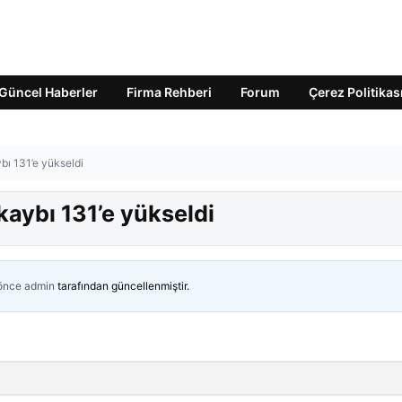
Güncel Haberler
Firma Rehberi
Forum
Çerez Politikas
ybı 131’e yükseldi
 kaybı 131’e yükseldi
 önce
admin
tarafından güncellenmiştir.