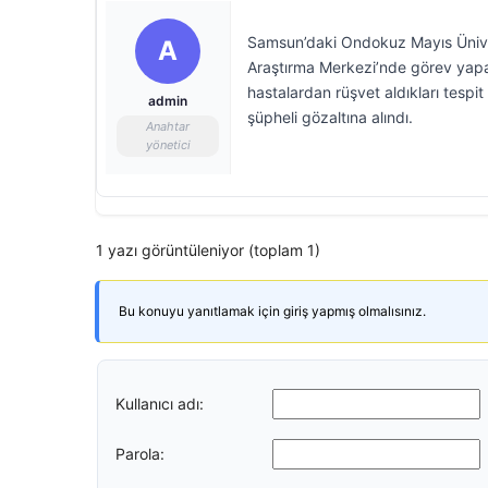
Samsun’daki Ondokuz Mayıs Üniver
A
Araştırma Merkezi’nde görev yapan
hastalardan rüşvet aldıkları tespi
admin
şüpheli gözaltına alındı.
Anahtar
yönetici
1 yazı görüntüleniyor (toplam 1)
Bu konuyu yanıtlamak için giriş yapmış olmalısınız.
Kullanıcı adı:
Parola: