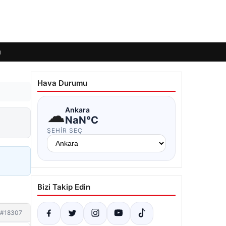
ı
Hava Durumu
☁
Ankara
NaN°C
ŞEHIR SEÇ
Bizi Takip Edin
#18307