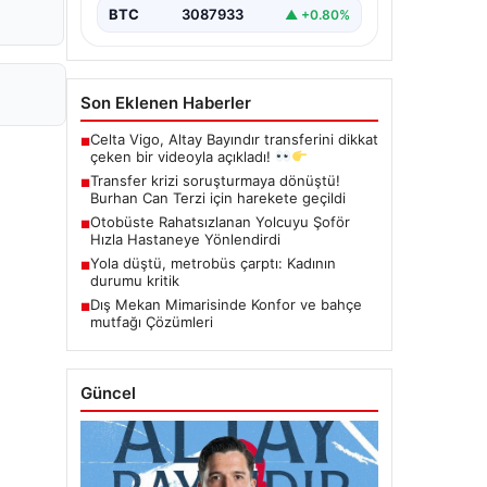
BTC
3087933
▲ +0.80%
Son Eklenen Haberler
Celta Vigo, Altay Bayındır transferini dikkat
■
çeken bir videoyla açıkladı!
Transfer krizi soruşturmaya dönüştü!
■
Burhan Can Terzi için harekete geçildi
Otobüste Rahatsızlanan Yolcuyu Şoför
■
Hızla Hastaneye Yönlendirdi
Yola düştü, metrobüs çarptı: Kadının
■
durumu kritik
Dış Mekan Mimarisinde Konfor ve bahçe
■
mutfağı Çözümleri
Güncel