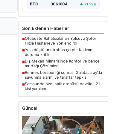
BTC
3061604
▲ +1.22%
Son Eklenen Haberler
Otobüste Rahatsızlanan Yolcuyu Şoför
■
Hızla Hastaneye Yönlendirdi
Yola düştü, metrobüs çarptı: Kadının
■
durumu kritik
Dış Mekan Mimarisinde Konfor ve bahçe
■
mutfağı Çözümleri
Rennes beraberliği sonrası Galatasaray’da
■
savunma alarmı ve taraftar tepkisi
Samsun’da özel halk otobüsü devrildi. 21
■
kişi yaralandı
Güncel