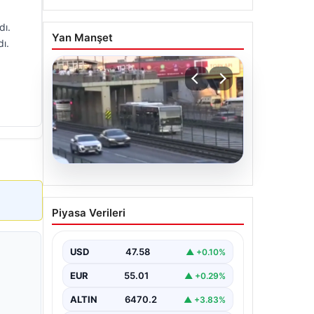
dı.
Yan Manşet
ı.
04.08.2026
Yola düştü, metrobüs
Piyasa Verileri
çarptı: Kadının durumu
kritik
USD
47.58
▲ +0.10%
EUR
55.01
▲ +0.29%
ALTIN
6470.2
▲ +3.83%