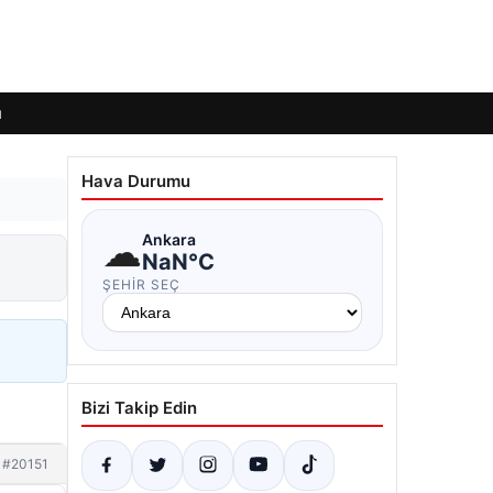
ı
Hava Durumu
☁
Ankara
NaN°C
ŞEHIR SEÇ
Bizi Takip Edin
#20151