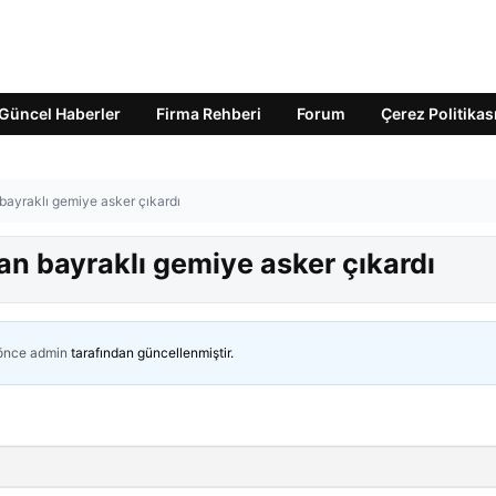
Güncel Haberler
Firma Rehberi
Forum
Çerez Politikas
ayraklı gemiye asker çıkardı
 bayraklı gemiye asker çıkardı
 önce
admin
tarafından güncellenmiştir.