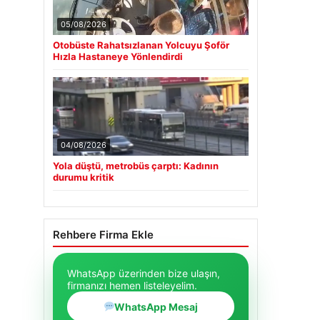
05/08/2026
Otobüste Rahatsızlanan Yolcuyu Şoför
Hızla Hastaneye Yönlendirdi
04/08/2026
Yola düştü, metrobüs çarptı: Kadının
durumu kritik
Rehbere Firma Ekle
WhatsApp üzerinden bize ulaşın,
firmanızı hemen listeleyelim.
WhatsApp Mesaj