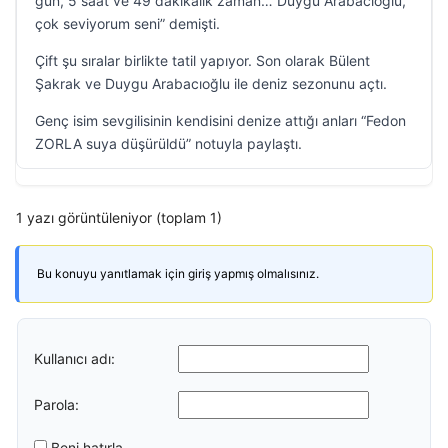
gün, 5 saat ve 49 dakikalık zaman… Duygu Arabacıoğlu,
çok seviyorum seni” demişti.
Çift şu sıralar birlikte tatil yapıyor. Son olarak Bülent
Şakrak ve Duygu Arabacıoğlu ile deniz sezonunu açtı.
Genç isim sevgilisinin kendisini denize attığı anları “Fedon
ZORLA suya düşürüldü” notuyla paylaştı.
1 yazı görüntüleniyor (toplam 1)
Bu konuyu yanıtlamak için giriş yapmış olmalısınız.
Kullanıcı adı:
Parola:
Beni hatırla