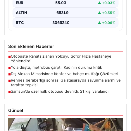
EUR
55.03
▲ +0.03%
ALTIN
6531.9
▲ +0.55%
BTC
3066240
▲ +0.06%
Son Eklenen Haberler
Otobüste Rahatsızlanan Yolcuyu Şoför Hızla Hastaneye
■
Yönlendirdi
Yola düştü, metrobüs çarptı: Kadının durumu kritik
■
Dış Mekan Mimarisinde Konfor ve bahçe mutfağı Çözümleri
■
Rennes beraberliği sonrası Galatasaray’da savunma alarmı ve
■
taraftar tepkisi
Samsun’da özel halk otobüsü devrildi. 21 kişi yaralandı
■
Güncel