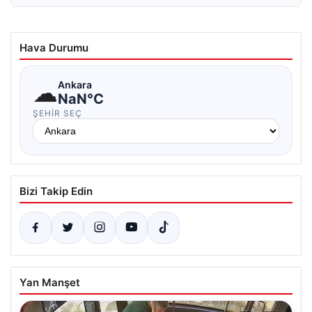
Hava Durumu
☁
Ankara
NaN°C
ŞEHIR SEÇ
Bizi Takip Edin
Yan Manşet