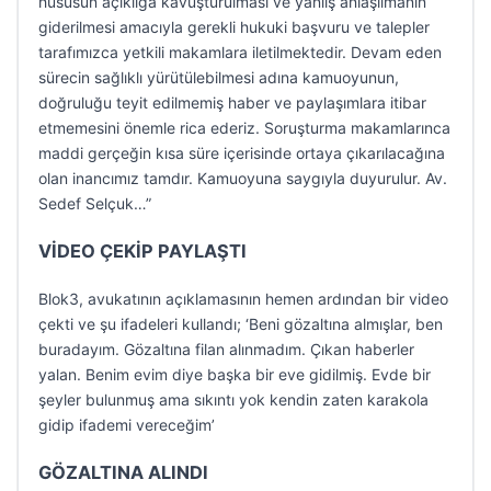
hususun açıklığa kavuşturulması ve yanlış anlaşılmanın
giderilmesi amacıyla gerekli hukuki başvuru ve talepler
tarafımızca yetkili makamlara iletilmektedir. Devam eden
sürecin sağlıklı yürütülebilmesi adına kamuoyunun,
doğruluğu teyit edilmemiş haber ve paylaşımlara itibar
etmemesini önemle rica ederiz. Soruşturma makamlarınca
maddi gerçeğin kısa süre içerisinde ortaya çıkarılacağına
olan inancımız tamdır. Kamuoyuna saygıyla duyurulur. Av.
Sedef Selçuk…”
VİDEO ÇEKİP PAYLAŞTI
Blok3, avukatının açıklamasının hemen ardından bir video
çekti ve şu ifadeleri kullandı; ‘Beni gözaltına almışlar, ben
buradayım. Gözaltına filan alınmadım. Çıkan haberler
yalan. Benim evim diye başka bir eve gidilmiş. Evde bir
şeyler bulunmuş ama sıkıntı yok kendin zaten karakola
gidip ifademi vereceğim’
GÖZALTINA ALINDI