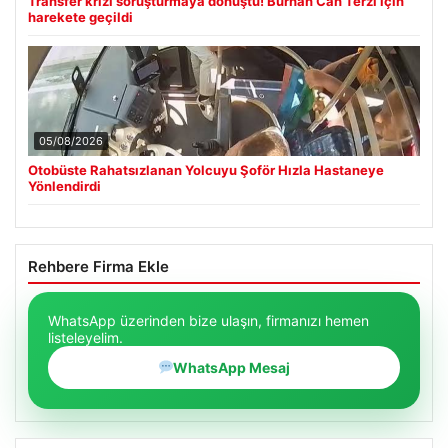
Transfer krizi soruşturmaya dönüştü! Burhan Can Terzi için
harekete geçildi
05/08/2026
Otobüste Rahatsızlanan Yolcuyu Şoför Hızla Hastaneye
Yönlendirdi
Rehbere Firma Ekle
WhatsApp üzerinden bize ulaşın, firmanızı hemen
listeleyelim.
WhatsApp Mesaj