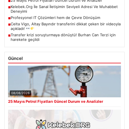
25 Mayıs Petrol Fiyatları Güncel Durum ve Analizler
■
Kelebek.Org İle Sanal İletişimin Seviyeli Adresi Ve Muhabbet
■
Deneyimi
Profesyonel IT Çözümleri hem de Çevre Dönüşüm
■
Celta Vigo, Altay Bayındır transferini dikkat çeken bir videoyla
■
açıkladı!
Transfer krizi soruşturmaya dönüştü! Burhan Can Terzi için
■
harekete geçildi
Güncel
08/08/2026
25 Mayıs Petrol Fiyatları Güncel Durum ve Analizler