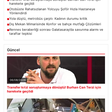
harekete geçildi
Otobüste Rahatsızlanan Yolcuyu Şoför Hızla Hastaneye
■
Yönlendirdi
Yola düştü, metrobüs çarptı: Kadının durumu kritik
■
Dış Mekan Mimarisinde Konfor ve bahçe mutfağı Çözümleri
■
Rennes beraberliği sonrası Galatasaray’da savunma alarmı ve
■
taraftar tepkisi
Güncel
06/08/2026
Transfer krizi soruşturmaya dönüştü! Burhan Can Terzi için
harekete geçildi