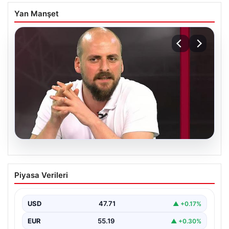
Yan Manşet
06.08.2026
Transfer krizi soruşturmaya dönüştü!
Piyasa Verileri
Burhan Can Terzi için harekete geçildi
USD
47.71
▲ +0.17%
EUR
55.19
▲ +0.30%