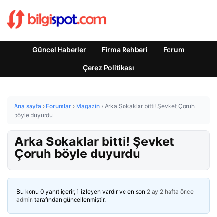
Güncel Haberler
Firma Rehberi
Forum
Çerez Politikası
Ana sayfa
›
Forumlar
›
Magazin
›
Arka Sokaklar bitti! Şevket Çoruh
böyle duyurdu
Arka Sokaklar bitti! Şevket
Çoruh böyle duyurdu
Bu konu 0 yanıt içerir, 1 izleyen vardır ve en son
2 ay 2 hafta önce
admin
tarafından güncellenmiştir.