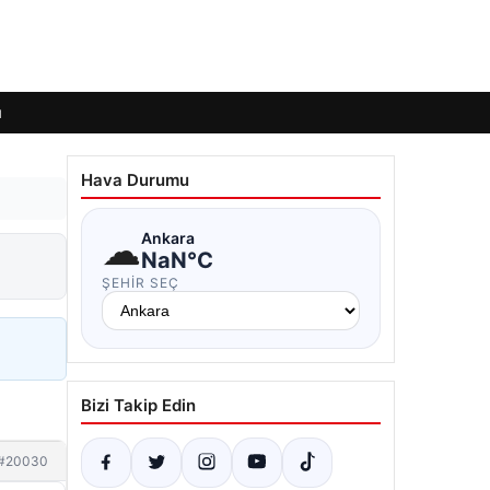
ı
Hava Durumu
☁
Ankara
NaN°C
ŞEHIR SEÇ
Bizi Takip Edin
#20030