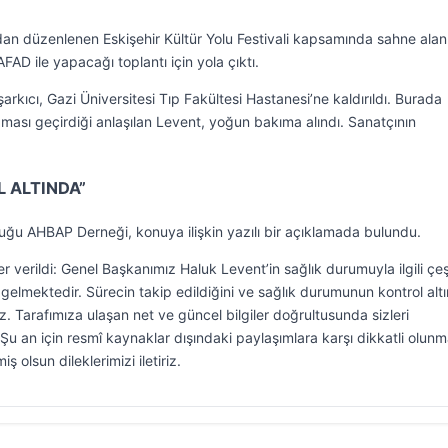
ndan düzenlenen Eskişehir Kültür Yolu Festivali kapsamında sahne alan
AD ile yapacağı toplantı için yola çıktı.
arkıcı, Gazi Üniversitesi Tıp Fakültesi Hastanesi’ne kaldırıldı. Burada
ası geçirdiği anlaşılan Levent, yoğun bakıma alındı. Sanatçının
 ALTINDA”
uğu AHBAP Derneği, konuya ilişkin yazılı bir açıklamada bulundu.
 verildi: Genel Başkanımız Haluk Levent’in sağlık durumuyla ilgili çeşi
elmektedir. Sürecin takip edildiğini ve sağlık durumunun kontrol alt
z. Tarafımıza ulaşan net ve güncel bilgiler doğrultusunda sizleri
u an için resmî kaynaklar dışındaki paylaşımlara karşı dikkatli olunm
 olsun dileklerimizi iletiriz.