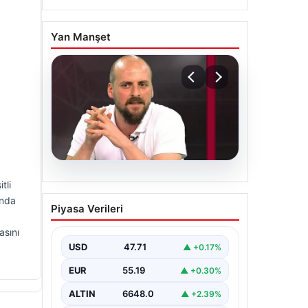
Yan Manşet
06.08.2026
tli
Transfer krizi
ında
Piyasa Verileri
soruşturmaya dönüştü!
Burhan Can Terzi için
asını
harekete geçildi
USD
47.71
▲ +0.17%
EUR
55.19
▲ +0.30%
ALTIN
6648.0
▲ +2.39%