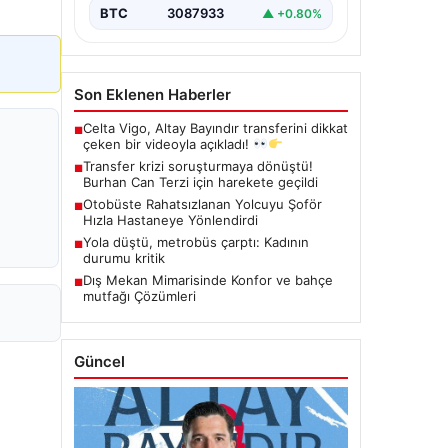
BTC
3087933
▲ +0.80%
Son Eklenen Haberler
Celta Vigo, Altay Bayındır transferini dikkat
■
çeken bir videoyla açıkladı!
Transfer krizi soruşturmaya dönüştü!
■
Burhan Can Terzi için harekete geçildi
Otobüste Rahatsızlanan Yolcuyu Şoför
■
Hızla Hastaneye Yönlendirdi
Yola düştü, metrobüs çarptı: Kadının
■
durumu kritik
Dış Mekan Mimarisinde Konfor ve bahçe
■
mutfağı Çözümleri
Güncel