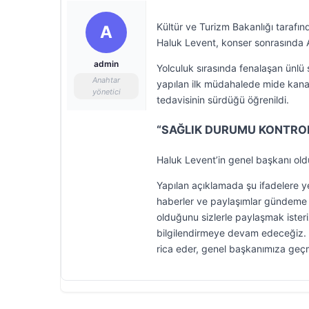
Kültür ve Turizm Bakanlığı tarafı
A
Haluk Levent, konser sonrasında AF
admin
Yolculuk sırasında fenalaşan ünlü ş
Anahtar
yapılan ilk müdahalede mide kanam
yönetici
tedavisinin sürdüğü öğrenildi.
“SAĞLIK DURUMU KONTROL
Haluk Levent’in genel başkanı old
Yapılan açıklamada şu ifadelere yer
haberler ve paylaşımlar gündeme g
olduğunu sizlerle paylaşmak isteri
bilgilendirmeye devam edeceğiz. Ş
rica eder, genel başkanımıza geçmiş