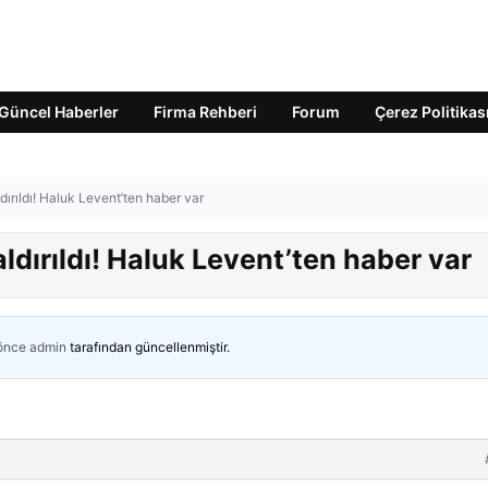
Güncel Haberler
Firma Rehberi
Forum
Çerez Politikas
ırıldı! Haluk Levent’ten haber var
dırıldı! Haluk Levent’ten haber var
 önce
admin
tarafından güncellenmiştir.