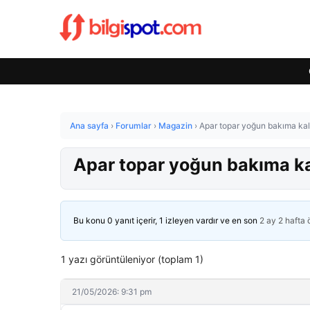
Ana sayfa
›
Forumlar
›
Magazin
›
Apar topar yoğun bakıma kald
Apar topar yoğun bakıma kal
Bu konu 0 yanıt içerir, 1 izleyen vardır ve en son
2 ay 2 hafta
1 yazı görüntüleniyor (toplam 1)
21/05/2026: 9:31 pm