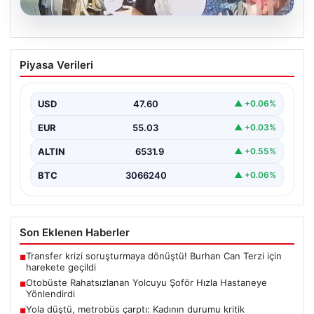
05.08.2026
Otobüste Rahatsızlanan Yolcuyu Şoför
Piyasa Verileri
Hızla Hastaneye Yönlendirdi
Trabzon'un yoğun ulaşım ağlarından biri olan halka açık
otobüslerinde yaşanan ilginç ve dikkat çekici…
USD
47.60
▲ +0.06%
EUR
55.03
▲ +0.03%
ALTIN
6531.9
▲ +0.55%
BTC
3066240
▲ +0.06%
Son Eklenen Haberler
Transfer krizi soruşturmaya dönüştü! Burhan Can Terzi için
■
harekete geçildi
Otobüste Rahatsızlanan Yolcuyu Şoför Hızla Hastaneye
■
Yönlendirdi
Yola düştü, metrobüs çarptı: Kadının durumu kritik
■