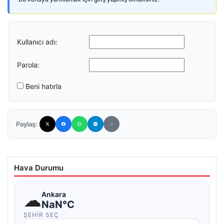
Kullanıcı adı:
Parola:
Beni hatırla
Paylaş:
Hava Durumu
☁
Ankara
NaN°C
ŞEHIR SEÇ