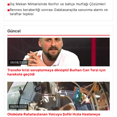
Dış Mekan Mimarisinde Konfor ve bahçe mutfağı Çözümleri
■
Rennes beraberliği sonrası Galatasaray’da savunma alarmı ve
■
taraftar tepkisi
Güncel
06/08/2026
Transfer krizi soruşturmaya dönüştü! Burhan Can Terzi için
harekete geçildi
05/08/2026
Otobüste Rahatsızlanan Yolcuyu Şoför Hızla Hastaneye