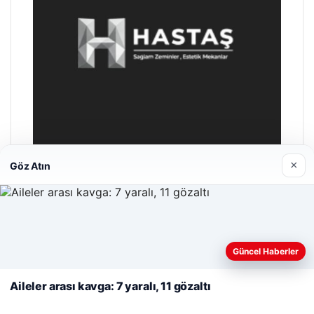
×
Göz Atın
Hastaş Beton
26/05/2026
Web sitemizi nasıl kullandığınızı daha iyi anlayabilmek,
deneyiminizi kişiselleştirmek ve geliştirmek amacıyla çerezler
Güncel Haberler
kullanıyoruz.
Çerez Politikamız
Aileler arası kavga: 7 yaralı, 11 gözaltı
Reddet
Kabul Et