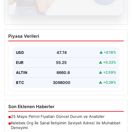
08.08.2026
Kelebek.Org İle Sanal İletişimin Seviyeli
Piyasa Verileri
Adresi Ve Muhabbet Deneyimi
Dijital çağında insanların güvenli bir tarzda iletişim
oluşturması kritik bir hassasiyet taşımaktadır. Halen
USD
47.74
▲ +0.18%
çeşitli…
EUR
55.25
▲ +0.32%
ALTIN
6660.6
▲ +2.59%
BTC
3098000
▲ +0.29%
Son Eklenen Haberler
25 Mayıs Petrol Fiyatları Güncel Durum ve Analizler
■
Kelebek.Org İle Sanal İletişimin Seviyeli Adresi Ve Muhabbet
■
Deneyimi