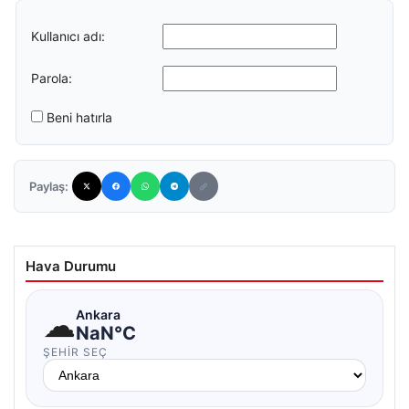
Kullanıcı adı:
Parola:
Beni hatırla
Paylaş:
Hava Durumu
☁
Ankara
NaN°C
ŞEHIR SEÇ