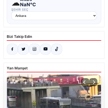
☁
NaN°C
ŞEHIR SEÇ
Bizi Takip Edin
Yan Manşet