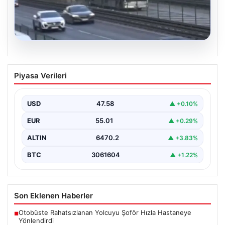
04.08.2026
Yola düştü, metrobüs çarptı: Kadının
Piyasa Verileri
durumu kritik
USD
47.58
▲ +0.10%
EUR
55.01
▲ +0.29%
ALTIN
6470.2
▲ +3.83%
BTC
3061604
▲ +1.22%
Son Eklenen Haberler
Otobüste Rahatsızlanan Yolcuyu Şoför Hızla Hastaneye
■
Yönlendirdi