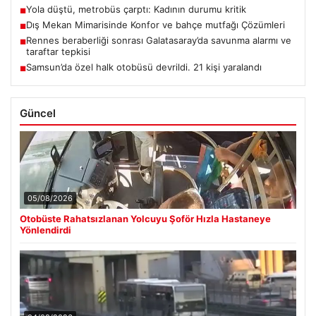
Yola düştü, metrobüs çarptı: Kadının durumu kritik
■
Dış Mekan Mimarisinde Konfor ve bahçe mutfağı Çözümleri
■
Rennes beraberliği sonrası Galatasaray’da savunma alarmı ve
■
taraftar tepkisi
Samsun’da özel halk otobüsü devrildi. 21 kişi yaralandı
■
Güncel
05/08/2026
Otobüste Rahatsızlanan Yolcuyu Şoför Hızla Hastaneye
Yönlendirdi