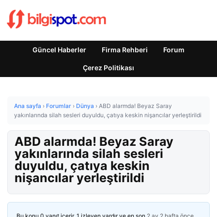
Güncel Haberler
Firma Rehberi
Forum
Çerez Politikası
Ana sayfa
›
Forumlar
›
Dünya
›
ABD alarmda! Beyaz Saray
yakınlarında silah sesleri duyuldu, çatıya keskin nişancılar yerleştirildi
ABD alarmda! Beyaz Saray
yakınlarında silah sesleri
duyuldu, çatıya keskin
nişancılar yerleştirildi
Bu konu 0 yanıt içerir, 1 izleyen vardır ve en son
2 ay 2 hafta önce