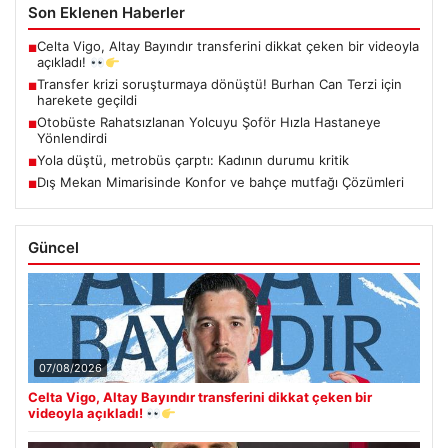
Son Eklenen Haberler
Celta Vigo, Altay Bayındır transferini dikkat çeken bir videoyla
■
açıkladı!
Transfer krizi soruşturmaya dönüştü! Burhan Can Terzi için
■
harekete geçildi
Otobüste Rahatsızlanan Yolcuyu Şoför Hızla Hastaneye
■
Yönlendirdi
Yola düştü, metrobüs çarptı: Kadının durumu kritik
■
Dış Mekan Mimarisinde Konfor ve bahçe mutfağı Çözümleri
■
Güncel
07/08/2026
Celta Vigo, Altay Bayındır transferini dikkat çeken bir
videoyla açıkladı!