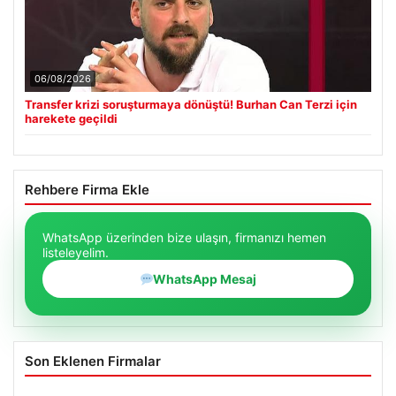
06/08/2026
Transfer krizi soruşturmaya dönüştü! Burhan Can Terzi için
harekete geçildi
Rehbere Firma Ekle
WhatsApp üzerinden bize ulaşın, firmanızı hemen
listeleyelim.
WhatsApp Mesaj
Son Eklenen Firmalar