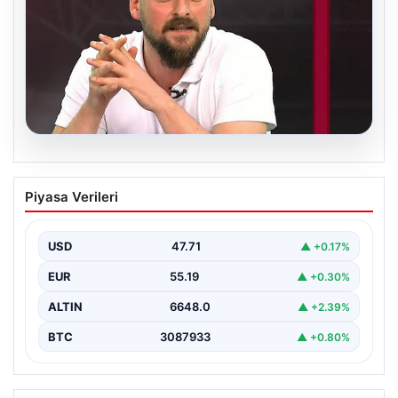
06.08.2026
Transfer krizi soruşturmaya dönüştü!
Piyasa Verileri
Burhan Can Terzi için harekete geçildi
USD
47.71
▲ +0.17%
EUR
55.19
▲ +0.30%
ALTIN
6648.0
▲ +2.39%
BTC
3087933
▲ +0.80%