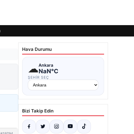
ı
Hava Durumu
☁
Ankara
NaN°C
ŞEHIR SEÇ
Bizi Takip Edin
#19794