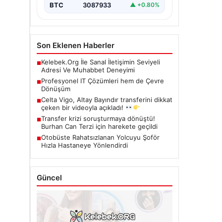
BTC
3087933
▲ +0.80%
Son Eklenen Haberler
Kelebek.Org İle Sanal İletişimin Seviyeli
■
Adresi Ve Muhabbet Deneyimi
Profesyonel IT Çözümleri hem de Çevre
■
Dönüşüm
Celta Vigo, Altay Bayındır transferini dikkat
■
çeken bir videoyla açıkladı!
Transfer krizi soruşturmaya dönüştü!
■
Burhan Can Terzi için harekete geçildi
Otobüste Rahatsızlanan Yolcuyu Şoför
■
Hızla Hastaneye Yönlendirdi
Güncel