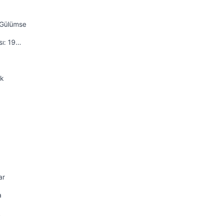
a Gülümse
sı: 19…
ek
ar
a
k