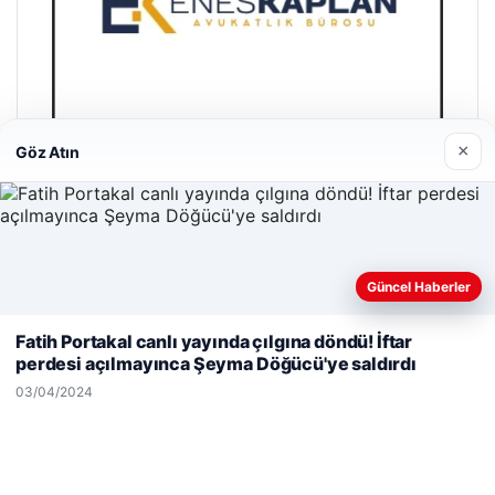
×
Göz Atın
Enes Kaplan Avukatlık Bürosu
28/04/2026
Güncel Haberler
Web sitemizi nasıl kullandığınızı daha iyi anlayabilmek,
deneyiminizi kişiselleştirmek ve geliştirmek amacıyla çerezler
Fatih Portakal canlı yayında çılgına döndü! İftar
kullanıyoruz.
Çerez Politikamız
perdesi açılmayınca Şeyma Döğücü'ye saldırdı
Reddet
Kabul Et
03/04/2024
© 2026 Bilgi Spot – Güncel Haberler
iteleri
lemagrup.com.tr