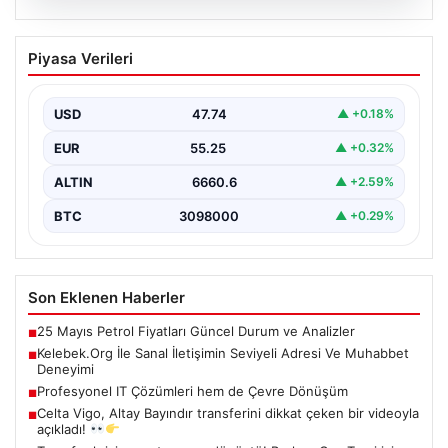
08.08.2026
Kelebek.Org İle Sanal İletişimin Seviyeli
Piyasa Verileri
Adresi Ve Muhabbet Deneyimi
Dijital çağında insanların güvenli bir tarzda iletişim
oluşturması kritik bir hassasiyet taşımaktadır. Halen
USD
47.74
▲ +0.18%
çeşitli…
EUR
55.25
▲ +0.32%
ALTIN
6660.6
▲ +2.59%
BTC
3098000
▲ +0.29%
Son Eklenen Haberler
25 Mayıs Petrol Fiyatları Güncel Durum ve Analizler
■
Kelebek.Org İle Sanal İletişimin Seviyeli Adresi Ve Muhabbet
■
Deneyimi
Profesyonel IT Çözümleri hem de Çevre Dönüşüm
■
Celta Vigo, Altay Bayındır transferini dikkat çeken bir videoyla
■
açıkladı!