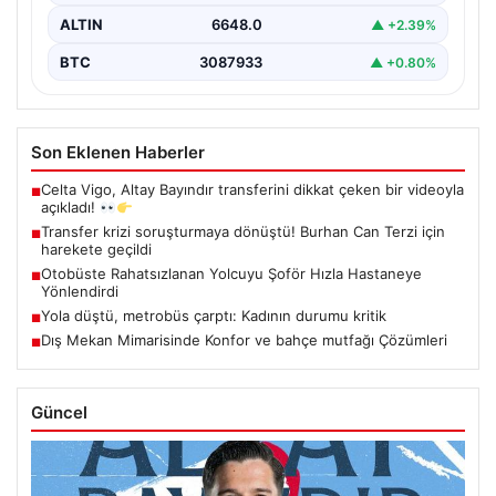
ALTIN
6648.0
▲ +2.39%
BTC
3087933
▲ +0.80%
Son Eklenen Haberler
Celta Vigo, Altay Bayındır transferini dikkat çeken bir videoyla
■
açıkladı!
Transfer krizi soruşturmaya dönüştü! Burhan Can Terzi için
■
harekete geçildi
Otobüste Rahatsızlanan Yolcuyu Şoför Hızla Hastaneye
■
Yönlendirdi
Yola düştü, metrobüs çarptı: Kadının durumu kritik
■
Dış Mekan Mimarisinde Konfor ve bahçe mutfağı Çözümleri
■
Güncel