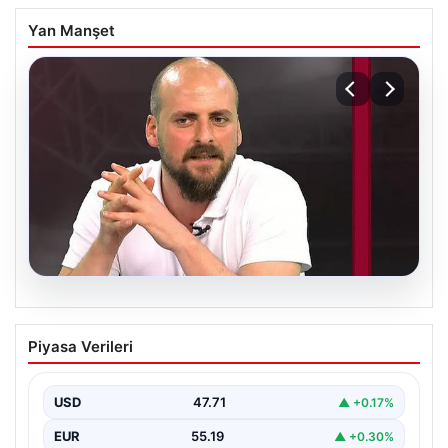
Yan Manşet
06.08.2026
Transfer krizi soruşturmaya dönüştü!
Piyasa Verileri
Burhan Can Terzi için harekete geçildi
USD
47.71
▲ +0.17%
EUR
55.19
▲ +0.30%