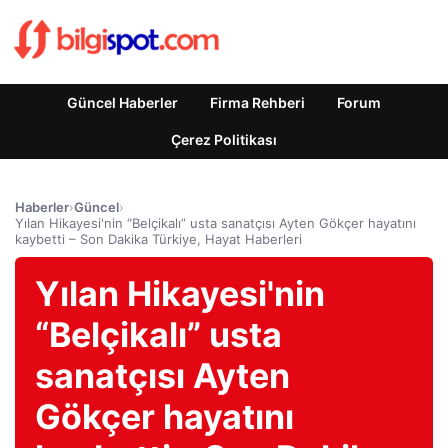
Güncel Haberler
Firma Rehberi
Forum
Çerez Politikası
Haberler
›
Güncel
›
Yılan Hikayesi'nin “Belçikalı” usta sanatçısı Ayten Gökçer hayatını
kaybetti – Son Dakika Türkiye, Hayat Haberleri
Yılan Hikayesi'nin
“Belçikalı” usta
sanatçısı Ayten
Gökçer hayatını