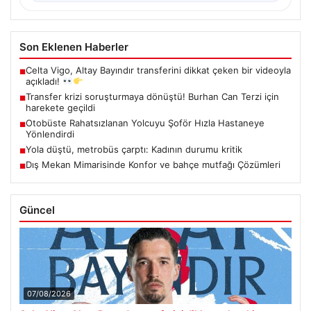
Son Eklenen Haberler
Celta Vigo, Altay Bayındır transferini dikkat çeken bir videoyla
■
açıkladı!
Transfer krizi soruşturmaya dönüştü! Burhan Can Terzi için
■
harekete geçildi
Otobüste Rahatsızlanan Yolcuyu Şoför Hızla Hastaneye
■
Yönlendirdi
Yola düştü, metrobüs çarptı: Kadının durumu kritik
■
Dış Mekan Mimarisinde Konfor ve bahçe mutfağı Çözümleri
■
Güncel
07/08/2026