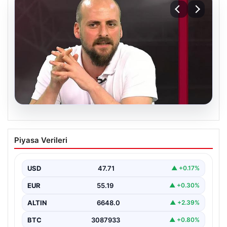
06.08.2026
Transfer krizi soruşturmaya dönüştü!
Piyasa Verileri
Burhan Can Terzi için harekete geçildi
USD
47.71
▲ +0.17%
EUR
55.19
▲ +0.30%
ALTIN
6648.0
▲ +2.39%
BTC
3087933
▲ +0.80%