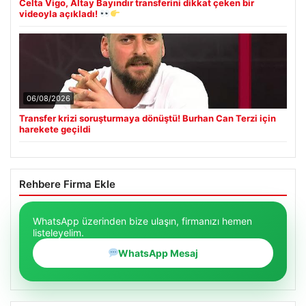
Celta Vigo, Altay Bayındır transferini dikkat çeken bir
videoyla açıkladı!
06/08/2026
Transfer krizi soruşturmaya dönüştü! Burhan Can Terzi için
harekete geçildi
Rehbere Firma Ekle
WhatsApp üzerinden bize ulaşın, firmanızı hemen
listeleyelim.
WhatsApp Mesaj