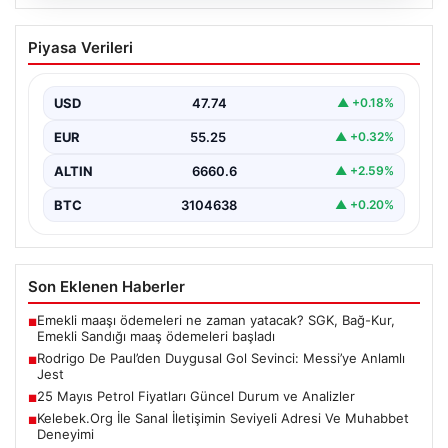
09.08.2026
Rodrigo De Paul’den Duygusal Gol
Piyasa Verileri
Sevinci: Messi’ye Anlamlı Jest
Arjantinli futbolcu Rodrigo De Paul, attığı golün
ardından sergilediği hareketle takım arkadaşı Lionel
USD
47.74
▲ +0.18%
Messi’ye…
EUR
55.25
▲ +0.32%
ALTIN
6660.6
▲ +2.59%
BTC
3104638
▲ +0.20%
Son Eklenen Haberler
Emekli maaşı ödemeleri ne zaman yatacak? SGK, Bağ-Kur,
■
Emekli Sandığı maaş ödemeleri başladı
Rodrigo De Paul’den Duygusal Gol Sevinci: Messi’ye Anlamlı
■
Jest
25 Mayıs Petrol Fiyatları Güncel Durum ve Analizler
■
Kelebek.Org İle Sanal İletişimin Seviyeli Adresi Ve Muhabbet
■
Deneyimi