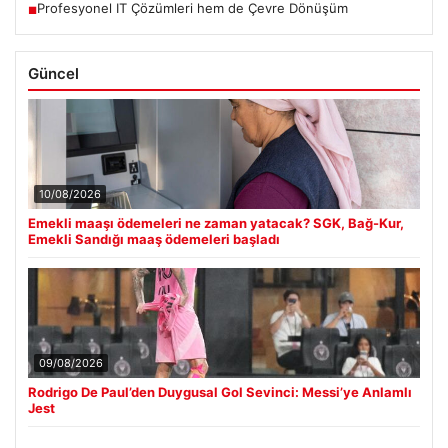
Profesyonel IT Çözümleri hem de Çevre Dönüşüm
■
Güncel
10/08/2026
Emekli maaşı ödemeleri ne zaman yatacak? SGK, Bağ-Kur,
Emekli Sandığı maaş ödemeleri başladı
09/08/2026
Rodrigo De Paul’den Duygusal Gol Sevinci: Messi’ye Anlamlı
Jest