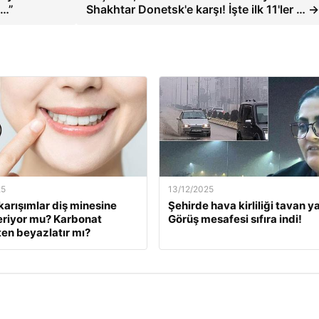
 …”
Shakhtar Donetsk'e karşı! İşte ilk 11'ler … 
25
13/12/2025
karışımlar diş minesine
Şehirde hava kirliliği tavan ya
eriyor mu? Karbonat
Görüş mesafesi sıfıra indi!
en beyazlatır mı?