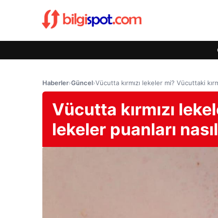
Haberler
›
Güncel
›
Vücutta kırmızı lekeler mi? Vücuttaki kırm
Vücutta kırmızı lekel
lekeler puanları nası