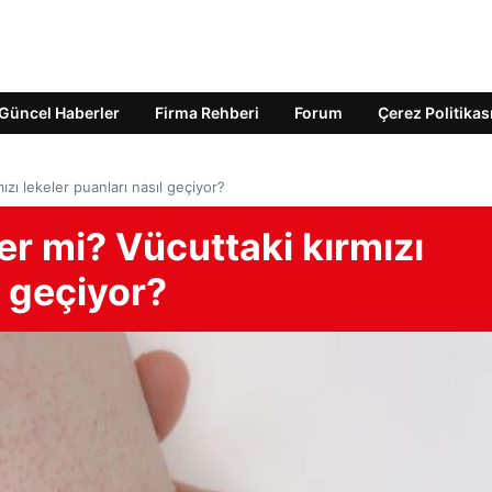
Güncel Haberler
Firma Rehberi
Forum
Çerez Politikas
ızı lekeler puanları nasıl geçiyor?
er mi? Vücuttaki kırmızı
l geçiyor?