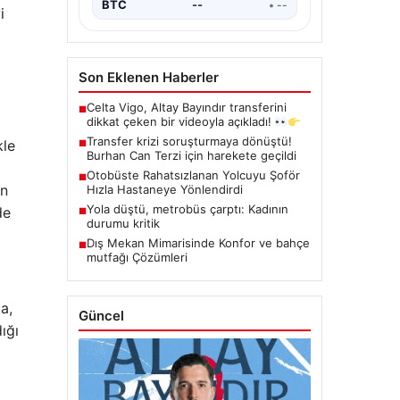
BTC
--
• --
i
Son Eklenen Haberler
Celta Vigo, Altay Bayındır transferini
■
dikkat çeken bir videoyla açıkladı!
Transfer krizi soruşturmaya dönüştü!
kle
■
Burhan Can Terzi için harekete geçildi
Otobüste Rahatsızlanan Yolcuyu Şoför
■
in
Hızla Hastaneye Yönlendirdi
Yola düştü, metrobüs çarptı: Kadının
de
■
durumu kritik
Dış Mekan Mimarisinde Konfor ve bahçe
■
mutfağı Çözümleri
a,
Güncel
ığı