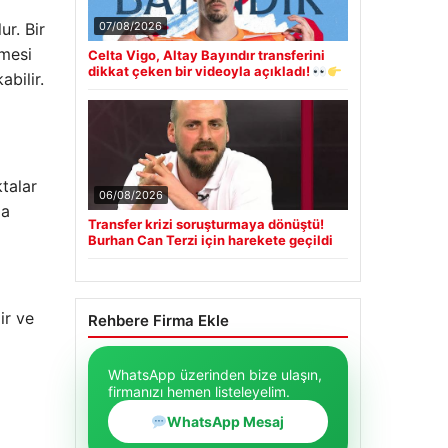
07/08/2026
ur. Bir
rmesi
Celta Vigo, Altay Bayındır transferini
dikkat çeken bir videoyla açıkladı!
bilir.
talar
06/08/2026
ma
Transfer krizi soruşturmaya dönüştü!
Burhan Can Terzi için harekete geçildi
ir ve
Rehbere Firma Ekle
WhatsApp üzerinden bize ulaşın,
firmanızı hemen listeleyelim.
WhatsApp Mesaj