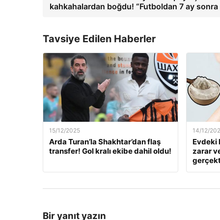
kahkahalardan boğdu! “Futboldan 7 ay sonra
Tavsiye Edilen Haberler
15/12/2025
14/12/20
Arda Turan’la Shakhtar’dan flaş
Evdeki 
transfer! Gol kralı ekibe dahil oldu!
zarar v
gerçekt
Bir yanıt yazın