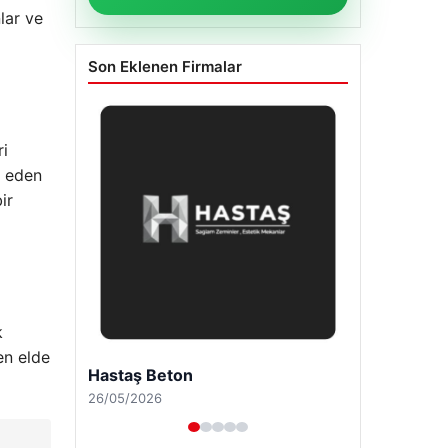
lar ve
Son Eklenen Firmalar
ri
k eden
ir
k
den elde
Hastaş Beton
26/05/2026