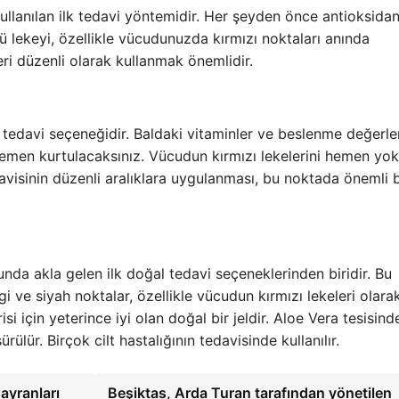
kullanılan ilk tedavi yöntemidir. Her şeyden önce antioksidan
lü lekeyi, özellikle vücudunuzda kırmızı noktaları anında
ri düzenli olarak kullanmak önemlidir.
al tedavi seçeneğidir. Baldaki vitaminler ve beslenme değerle
emen kurtulacaksınız. Vücudun kırmızı lekelerini hemen yo
 tedavisinin düzenli aralıklara uygulanması, bu noktada önemli b
unda akla gelen ilk doğal tedavi seçeneklerinden biridir. Bu
i ve siyah noktalar, özellikle vücudun kırmızı lekeleri olara
isi için yeterince iyi olan doğal bir jeldir. Aloe Vera tesisin
rülür. Birçok cilt hastalığının tedavisinde kullanılır.
ayranları
Beşiktas, Arda Turan tarafından yönetilen