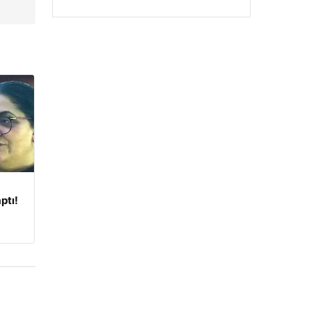
→
ptı!