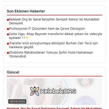
Son Eklenen Haberler
Kelebek.Org İle Sanal İletişimin Seviyeli Adresi Ve Muhabbet
■
Deneyimi
Profesyonel IT Çözümleri hem de Çevre Dönüşüm
■
Celta Vigo, Altay Bayındır transferini dikkat çeken bir videoyla
■
açıkladı!
Transfer krizi soruşturmaya dönüştü! Burhan Can Terzi için
■
harekete geçildi
Otobüste Rahatsızlanan Yolcuyu Şoför Hızla Hastaneye
■
Yönlendirdi
Güncel
08/08/2026
Kelebek.Org İle Sanal İletişimin Seviyeli Adresi Ve Muhabbet