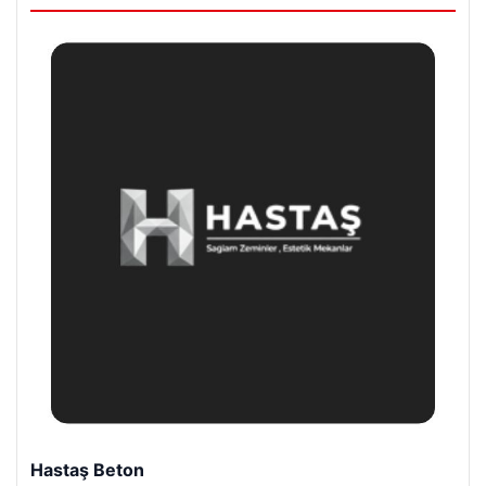
Enes Kaplan Avukatlık Bürosu