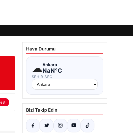
ı
Hava Durumu
☁
Ankara
NaN°C
ŞEHIR SEÇ
rest
Bizi Takip Edin