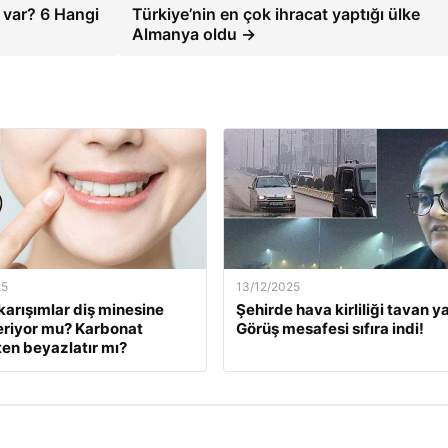
 var? 6 Hangi
Türkiye’nin en çok ihracat yaptığı ülke
Almanya oldu →
25
13/12/2025
karışımlar diş minesine
Şehirde hava kirliliği tavan ya
eriyor mu? Karbonat
Görüş mesafesi sıfıra indi!
en beyazlatır mı?