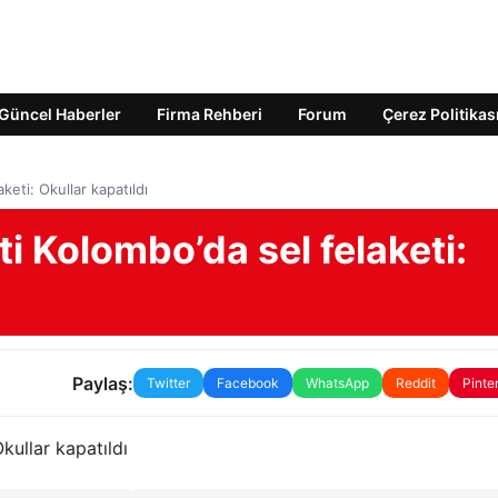
Güncel Haberler
Firma Rehberi
Forum
Çerez Politikas
keti: Okullar kapatıldı
i Kolombo’da sel felaketi:
Paylaş:
Twitter
Facebook
WhatsApp
Reddit
Pinte
kullar kapatıldı