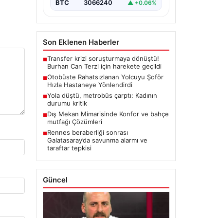
BTC
3066240
▲ +0.06%
Son Eklenen Haberler
Transfer krizi soruşturmaya dönüştü!
■
Burhan Can Terzi için harekete geçildi
Otobüste Rahatsızlanan Yolcuyu Şoför
■
Hızla Hastaneye Yönlendirdi
Yola düştü, metrobüs çarptı: Kadının
■
durumu kritik
Dış Mekan Mimarisinde Konfor ve bahçe
■
mutfağı Çözümleri
Rennes beraberliği sonrası
■
Galatasaray’da savunma alarmı ve
taraftar tepkisi
Güncel