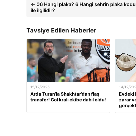
← 06 Hangi plaka? 6 Hangi şehrin plaka kodu
ile ilgilidir?
Tavsiye Edilen Haberler
15/12/2025
14/12/20
Arda Turan’la Shakhtar’dan flaş
Evdeki 
transfer! Gol kralı ekibe dahil oldu!
zarar v
gerçekt