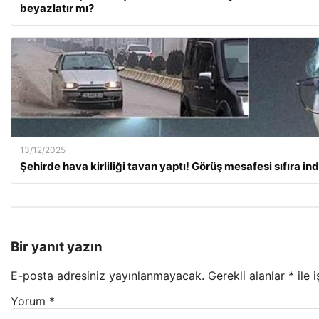
beyazlatır mı?
13/12/2025
Şehirde hava kirliliği tavan yaptı! Görüş mesafesi sıfıra ind
Bir yanıt yazın
E-posta adresiniz yayınlanmayacak.
Gerekli alanlar
*
ile 
Yorum
*