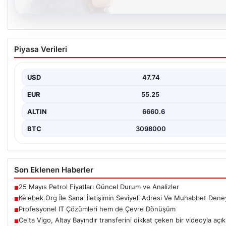
08.08.2026
Kelebek.Org İle Sanal İletişimin Seviyeli Adr
Piyasa Verileri
Deneyimi
Dijital çağında insanların güvenli bir tarzda iletişim oluşturması k
taşımaktadır. Halen çeşitli…
USD
47.74
EUR
55.25
ALTIN
6660.6
BTC
3098000
Son Eklenen Haberler
25 Mayıs Petrol Fiyatları Güncel Durum ve Analizler
■
Kelebek.Org İle Sanal İletişimin Seviyeli Adresi Ve Muhabbet Dene
■
Profesyonel IT Çözümleri hem de Çevre Dönüşüm
■
Celta Vigo, Altay Bayındır transferini dikkat çeken bir videoyla açık
■