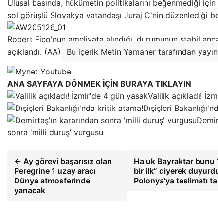
Ulusal basında, hükümetin politikalarını beğenmediği için 
sol görüşlü Slovakya vatandaşı Juraj C'nin düzenlediği beli
Robert Fico'nun ameliyata alındığı, durumunun stabil anc
açıklandı. (AA)
Bu içerik Metin Yamaner tarafından yayınl
ANA SAYFAYA DÖNMEK İÇİN BURAYA TIKLAYIN
Valilik açıkladı! İz
Dışişleri Bakanlığı'n
Demir
sonra 'milli duruş' vurgusu
← Ay görevi başarısız olan
Haluk Bayraktar bunu “
Peregrine 1 uzay aracı
bir ilk” diyerek duyurd
Dünya atmosferinde
Polonya'ya teslimatı 
yanacak