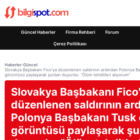
Güncel Haberler
Firma Rehberi
Forum
Çerez Politikası
Haberler
›
Güncel
›
Slovakya Başbakanı Fico'ya düzenlenen saldırının ardından Polonya B
görüntüsü paylaşarak şunları duyurdu: “Ölüm tehditleri alıyorum”
Slovakya Başbakanı Fico
düzenlenen saldırının ar
Polonya Başbakanı Tusk
görüntüsü paylaşarak şu