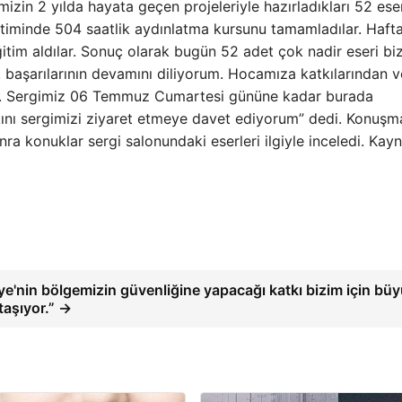
mizin 2 yılda hayata geçen projeleriyle hazırladıkları 52 ese
etiminde 504 saatlik aydınlatma kursunu tamamladılar. Haft
tim aldılar. Sonuç olarak bugün 52 adet çok nadir eseri biz
r, başarılarının devamını diliyorum. Hocamıza katkılarından v
um. Sergimiz 06 Temmuz Cumartesi gününe kadar burada
nı sergimizi ziyaret etmeye davet ediyorum” dedi. Konuşma
ra konuklar sergi salonundaki eserleri ilgiyle inceledi. Kayn
ye'nin bölgemizin güvenliğine yapacağı katkı bizim için bü
aşıyor.” →