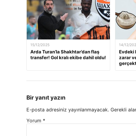
15/12/2025
14/12/20
Arda Turan’la Shakhtar’dan flaş
Evdeki 
transfer! Gol kralı ekibe dahil oldu!
zarar v
gerçekt
Bir yanıt yazın
E-posta adresiniz yayınlanmayacak.
Gerekli ala
Yorum
*