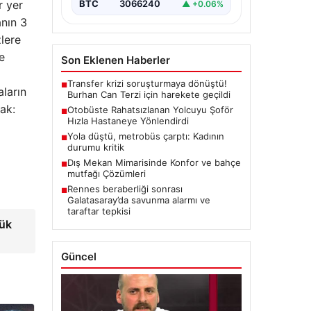
r yer
BTC
3066240
▲ +0.06%
anın 3
lere
e
Son Eklenen Haberler
Transfer krizi soruşturmaya dönüştü!
■
ların
Burhan Can Terzi için harekete geçildi
ak:
Otobüste Rahatsızlanan Yolcuyu Şoför
■
Hızla Hastaneye Yönlendirdi
Yola düştü, metrobüs çarptı: Kadının
■
durumu kritik
Dış Mekan Mimarisinde Konfor ve bahçe
■
mutfağı Çözümleri
Rennes beraberliği sonrası
■
Galatasaray’da savunma alarmı ve
taraftar tepkisi
yük
Güncel