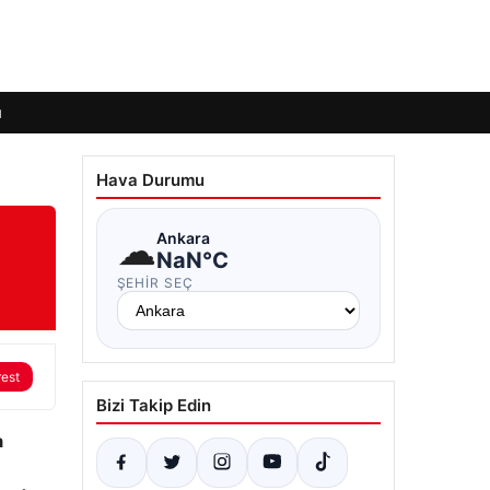
ı
Hava Durumu
☁
Ankara
NaN°C
ŞEHIR SEÇ
rest
Bizi Takip Edin
a