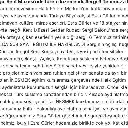
egöl Kent Müzesi'nde tören düzenlendi. Sergi 6 Temmuz'a 
ları çerçevesinde Halk Eğitim Merkezi'nin katkılarıyla düzen
tçısı ve aynı zamanda Türkiye Büyükelçisi Esra Gürler'in ver
olmayan kültürel miras eserleri. Esra Gürler ve 18 stajyerinin
enle İnegöl Kent Müzesi Serdar Rubacı Sergi Salonu'nda serg
la ortaya çıkan eserlerin yer aldığı sergi, 6 Temmuz tarihin
LDA 504 SAAT EĞİTİM İLE HAZIRLANDI Serginin açılışı bug
dar, İnegöl Kent Konseyi üyeleri, siyasi parti temsilcileri,
ılımıyla gerçekleşti. Açılışta konuklara seslenen Belediye Ba
 ve sanatçının şehri İnegöl'de sanat vesilesiyle yeniden bir
 projelerimizin yanı sıra ruhları geliştiren sanata da ayrı bi
i olan İNESMEK eğitim kurslarımız çerçevesinde Halk Eğitim
z aydınlatma kursumuzun sergisi için bir aradayız. Öncelikle
neksel Türk süsleme sanatlarından biridir. Kısaca aydınlatma
nü olduğunu söyleyebiliriz. İNESMEK kurslarımızın müfredatı
ma kursumuz Kültür Bakanlığı aydınlatma sanatçısı ve aynı z
 ve öğretmenimiz Esra Gürler gözetiminde gerçekleşmektedi
cimiz, bu yıl Esra Gürler hocamızla birlikte çok yol kat etti