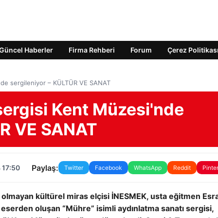
Güncel Haberler
Firma Rehberi
Forum
Çerez Politikas
i'nde sergileniyor – KÜLTÜR VE SANAT
 sergisi Kent Müzesi'nde
TÜR VE SANAT
Paylaş:
 17:50
Twitter
Facebook
WhatsApp
Reddit
Pinte
t olmayan kültürel miras elçisi İNESMEK, usta eğitmen Esr
52 eserden oluşan “Mühre” isimli aydınlatma sanatı sergisi,