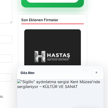
Son Eklenen Firmalar
×
Göz Atın
Hastaş Beton
n.
26/05/2026