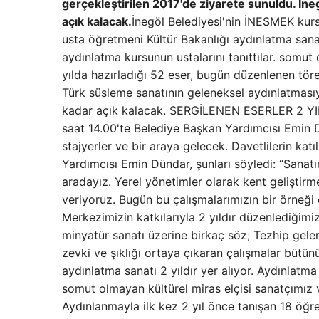
gerçekleştirilen 2017'de ziyarete sunuldu. İn
açık kalacak.
İnegöl Belediyesi'nin İNESMEK kurs
usta öğretmeni Kültür Bakanlığı aydınlatma sana
aydınlatma kursunun ustalarını tanıttılar. somut 
yılda hazırladığı 52 eser, bugün düzenlenen tör
Türk süsleme sanatının geleneksel aydınlatmasıy
kadar açık kalacak. SERGİLENEN ESERLER 2 YI
saat 14.00'te Belediye Başkan Yardımcısı Emin Dün
stajyerler ve bir araya gelecek. Davetlilerin kat
Yardımcısı Emin Dündar, şunları söyledi: “Sanatın
aradayız. Yerel yönetimler olarak kent geliştirme
veriyoruz. Bugün bu çalışmalarımızın bir örneğ
Merkezimizin katkılarıyla 2 yıldır düzenlediğimi
minyatür sanatı üzerine birkaç söz; Tezhip gele
zevki ve şıklığı ortaya çıkaran çalışmalar bütü
aydınlatma sanatı 2 yıldır yer alıyor. Aydınlat
somut olmayan kültürel miras elçisi sanatçımız
Aydınlanmayla ilk kez 2 yıl önce tanışan 18 öğren