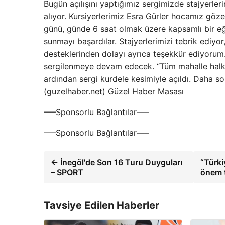
Bugün açılışını yaptığımız sergimizde stajyerleri
alıyor. Kursiyerlerimiz Esra Gürler hocamız göz
günü, günde 6 saat olmak üzere kapsamlı bir eği
sunmayı başardılar. Stajyerlerimizi tebrik ediyo
desteklerinden dolayı ayrıca teşekkür ediyor
sergilenmeye devam edecek. “Tüm mahalle halkı
ardından sergi kurdele kesimiyle açıldı. Daha son
(guzelhaber.net) Güzel Haber Masası
—–Sponsorlu Bağlantılar—–
—–Sponsorlu Bağlantılar—–
← İnegöl'de Son 16 Turu Duyguları
“Türki
– SPORT
önem t
Tavsiye Edilen Haberler