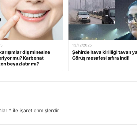
25
13/12/2025
karışımlar diş minesine
Şehirde hava kirliliği tavan ya
eriyor mu? Karbonat
Görüş mesafesi sıfıra indi!
en beyazlatır mı?
nlar
*
ile işaretlenmişlerdir