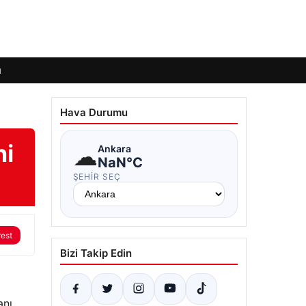
ı
Hava Durumu
ni
☁
Ankara
NaN°C
ŞEHIR SEÇ
rest
Bizi Takip Edin
anı