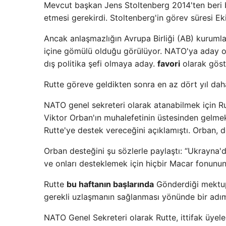
Mevcut başkan Jens Stoltenberg 2014'ten beri bu
etmesi gerekirdi. Stoltenberg'in görev süresi E
Ancak anlaşmazlığın Avrupa Birliği (AB) kurumla
içine gömülü olduğu görülüyor. NATO'ya aday ol
dış politika şefi olmaya aday.
favori
olarak göst
Rutte göreve geldikten sonra en az dört yıl da
NATO genel sekreteri olarak atanabilmek için 
Viktor Orban'ın muhalefetinin üstesinden gelmek
Rutte'ye destek vereceğini açıklamıştı. Orban, des
Orban desteğini şu sözlerle paylaştı: “Ukrayna'
ve onları desteklemek için hiçbir Macar fonunun
Rutte
bu haftanın başlarında
Gönderdiği mektupl
gerekli uzlaşmanın sağlanması yönünde bir adım
NATO Genel Sekreteri olarak Rutte, ittifak üyele