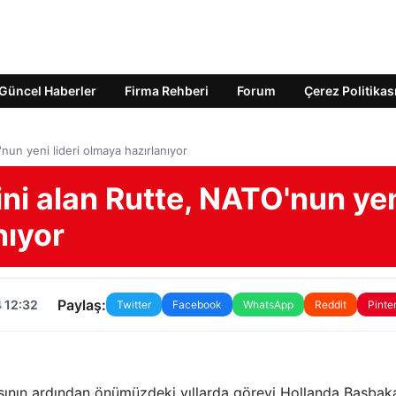
Güncel Haberler
Firma Rehberi
Forum
Çerez Politikas
un yeni lideri olmaya hazırlanıyor
ni alan Rutte, NATO'nun ye
nıyor
Paylaş:
 12:32
Twitter
Facebook
WhatsApp
Reddit
Pinte
asının ardından önümüzdeki yıllarda görevi Hollanda Başbak