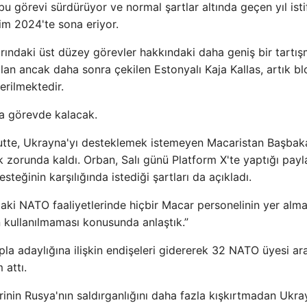
 görevi sürdürüyor ve normal şartlar altında geçen yıl isti
kim 2024'te sona eriyor.
rındaki üst düzey görevler hakkındaki daha geniş bir tartı
an ancak daha sonra çekilen Estonyalı Kaja Kallas, artık b
erilmektedir.
ha görevde kalacak.
Rutte, Ukrayna'yı desteklemek istemeyen Macaristan Başbak
 zorunda kaldı. Orban, Salı günü Platform X'te yaptığı pay
teğinin karşılığında istediği şartları da açıkladı.
daki NATO faaliyetlerinde hiçbir Macar personelinin yer alm
 kullanılmaması konusunda anlaştık.”
a adaylığına ilişkin endişeleri gidererek 32 NATO üyesi ar
 attı.
rinin Rusya'nın saldırganlığını daha fazla kışkırtmadan Ukra