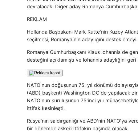
devralacak. Diğer aday Romanya Cumhurbaşkanı K
REKLAM
Hollanda Başbakanı Mark Rutte'nin Kuzey Atlanti
seçilmesi, Romanya'nın adaylığını desteklemeyi
Romanya Cumhurbaşkanı Klaus Iohannis de genel
desteğini açıklamıştı ve Iohannis adaylığını geri
NATO'nun doğuşunun 75. yıl dönümü dolayısıyla 9
(ABD) başkenti Washington DC'de yapılacak zirve
NATO'nun kuruluşunun 75'inci yılı münasebetiyle R
ittifak kesinleşti.
Rusya'nın saldırganlığı ve ABD'nin NATO'ya verd
bir dönemde askeri ittifakın başında olacak.