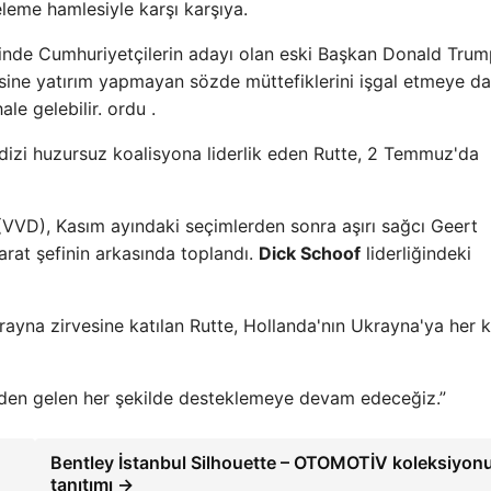
leme hamlesiyle karşı karşıya.
inde Cumhuriyetçilerin adayı olan eski Başkan Donald Trum
isine yatırım yapmayan sözde müttefiklerini işgal etmeye d
le gelebilir. ordu .
 dizi huzursuz koalisyona liderlik eden Rutte, 2 Temmuz'da
 (VVD), Kasım ayındaki seçimlerden sonra aşırı sağcı Geert
barat şefinin arkasında toplandı.
Dick Schoof
liderliğindeki
ayna zirvesine katılan Rutte, Hollanda'nın Ukrayna'ya her 
zden gelen her şekilde desteklemeye devam edeceğiz.”
Bentley İstanbul Silhouette – OTOMOTİV koleksiyo
tanıtımı →