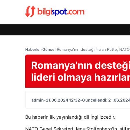
Haberler
›
Güncel
›
Romanya'nın desteğini alan Rutte, NATO'n
Romanya'nın desteği
lideri olmaya hazırla
admin
•
21.06.2024 12:32
•
Güncellendi: 21.06.2024
Bu haberin ilk yayınlandığı dil İngilizcedir.
NATO Genel Sekreteri Jens Stoltenberg'in istif