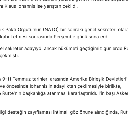
laus Iohannis ise yarıştan çekildi.
k Paktı Örgütü'nün (NATO) bir sonraki genel sekreteri olar
 kabul etmesi sonrasında Perşembe günü sona erdi.
 sekreter adayıydı ancak hükümeti geçtiğimiz günlerde Ru
 çekmişti.
-11 Temmuz tarihleri ​​arasında Amerika Birleşik Devletleri'
 öncesinde Iohannis'in adaylıktan çekilmesiyle birlikte,
utte'nin başkanlığa atanması kararlaştırıldı. l'in başı Asker
iği desteğin zayıflaması ihtimali göz önüne alındığında, Rut