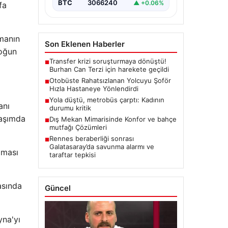
BTC
3066240
▲ +0.06%
fa
şmanın
Son Eklenen Haberler
loğun
Transfer krizi soruşturmaya dönüştü!
■
Burhan Can Terzi için harekete geçildi
Otobüste Rahatsızlanan Yolcuyu Şoför
■
Hızla Hastaneye Yönlendirdi
Yola düştü, metrobüs çarptı: Kadının
■
anı
durumu kritik
laşımda
Dış Mekan Mimarisinde Konfor ve bahçe
■
mutfağı Çözümleri
Rennes beraberliği sonrası
■
Galatasaray’da savunma alarmı ve
aması
taraftar tepkisi
asında
Güncel
yna'yı