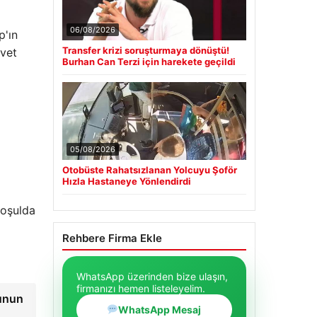
06/08/2026
p'ın
Transfer krizi soruşturmaya dönüştü!
avet
Burhan Can Terzi için harekete geçildi
05/08/2026
Otobüste Rahatsızlanan Yolcuyu Şoför
Hızla Hastaneye Yönlendirdi
koşulda
Rehbere Firma Ekle
WhatsApp üzerinden bize ulaşın,
firmanızı hemen listeleyelim.
nunun
WhatsApp Mesaj