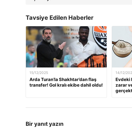
Tavsiye Edilen Haberler
15/12/2025
14/12/20
Arda Turan’la Shakhtar’dan flaş
Evdeki 
transfer! Gol kralı ekibe dahil oldu!
zarar v
gerçekt
Bir yanıt yazın