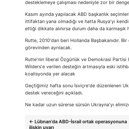
desteklemeye çalışması nedeniyle zor bir denge
Kasım ayında yapılacak ABD başkanlık seçimler
ittifaktan yana olmadığı ve hatta Rusya'yı kend
ettiği dikkate alınırsa durum daha da karmaşık ha
Rutte, 2010'dan beri Hollanda Başbakanıdır. Bir
görevinden ayrılacak.
Rutte'nin liberal Özgürlük ve Demokrasi Partisi
Wilders'e verilen desteğin artmasıyla eski istih
koalisyonda yer alacak
Geçtiğimiz hafta sonu İsviçre'de düzenlenen Ukr
destek vereceğini açıkladı.
Ne kadar uzun sürerse sürsün Ukrayna'yı elimi
← Lübnan'da ABD-İsrail ortak operasyonuna
ilişkin uyarı