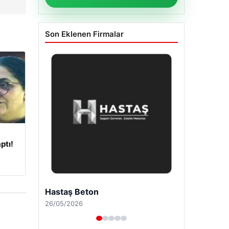
Son Eklenen Firmalar
ptı!
Enes Kaplan Avukatlık Bürosu
28/04/2026