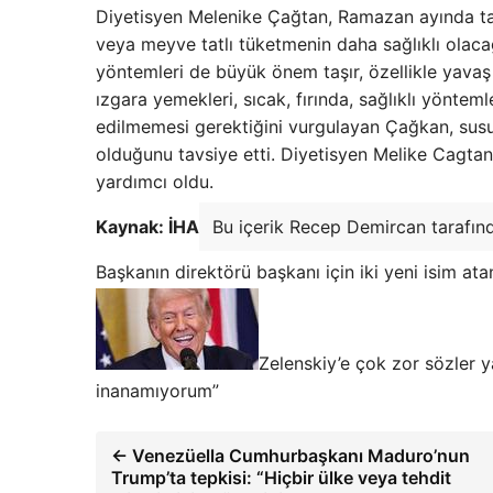
Diyetisyen Melenike Çağtan, Ramazan ayında tatlı 
veya meyve tatlı tüketmenin daha sağlıklı olac
yöntemleri de büyük önem taşır, özellikle yavaş v
ızgara yemekleri, sıcak, fırında, sağlıklı yöntem
edilmemesi gerektiğini vurgulayan Çağkan, susuz
olduğunu tavsiye etti. Diyetisyen Melike Cagtan
yardımcı oldu.
Kaynak: İHA
Bu içerik Recep Demircan tarafın
Başkanın direktörü başkanı için iki yeni isim ata
Zelenskiy’e çok zor sözler y
inanamıyorum”
← Venezüella Cumhurbaşkanı Maduro’nun
Trump’ta tepkisi: “Hiçbir ülke veya tehdit