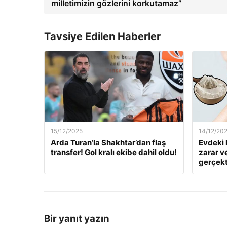
milletimizin gözlerini korkutamaz”
Tavsiye Edilen Haberler
15/12/2025
14/12/20
Arda Turan’la Shakhtar’dan flaş
Evdeki 
transfer! Gol kralı ekibe dahil oldu!
zarar v
gerçekt
Bir yanıt yazın