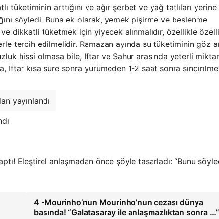
tüketiminin arttığını ve ağır şerbet ve yağ tatlıları yerine
ağını söyledi. Buna ek olarak, yemek pişirme ve beslenme
e dikkatli tüketmek için yiyecek alınmalıdır, özellikle özell
lerle tercih edilmelidir. Ramazan ayında su tüketiminin göz a
luk hissi olmasa bile, Iftar ve Sahur arasında yeterli mikta
a, Iftar kısa süre sonra yürümeden 1-2 saat sonra sindirilm
dan yayınlandı
ndı
aptı! Eleştirel anlaşmadan önce şöyle tasarladı: “Bunu söyl
4 -Mourinho’nun Mourinho’nun cezası dünya
basında! “Galatasaray ile anlaşmazlıktan sonra …”