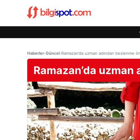
Haberler
›
Güncel
›
Ramazan’da uzman adından beslenme öne
Ramazan’da uzman a