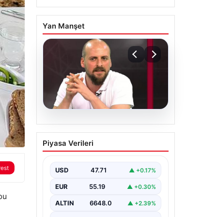
Yan Manşet
06.08.2026
Transfer krizi
Piyasa Verileri
soruşturmaya dönüştü!
Burhan Can Terzi için
rest
harekete geçildi
USD
47.71
▲ +0.17%
EUR
55.19
▲ +0.30%
bu
ALTIN
6648.0
▲ +2.39%