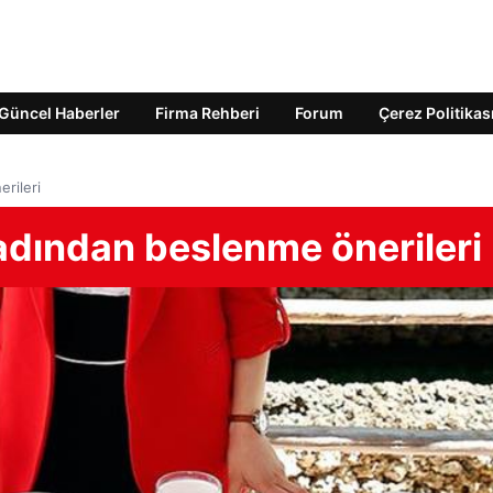
Güncel Haberler
Firma Rehberi
Forum
Çerez Politikas
rileri
dından beslenme önerileri