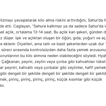
zmayı yavaşlatarak kilo alma riskini arttırdığını, Sahur’da h
fade etti. Caglayan, “Sahura kalkmaz ya da sadece Sahur’da 
aat açlık, ortalama 13-14 saat. Bu açlık kan şekeri, günden 
düşer. Işık ve açlıktan oluşan bir öğün, gıda, yoğurt ve açl
 eklenir. Diyetleri, ama tatlı ve basit şekerlerden uzak dur 
ar süreci sırasında kontrolsüzden daha fazla yemek arzusunu
orunlarının bu kilo alımına neden olabileceğini söyledi. Hyaf
n Çağkanan, peynir, zeytin veya çorba gibi kahvaltıları tüket
ar peyniri, kahvaltı veya çorbalar gibi zeytinler, hafif yemek
gibi dengeli bir şekilde dengeli bir şekilde dengeli bir şekil
, pirinç, pirinç, pirinç, pirinç, küçük kısımlar gibi küçük
su.