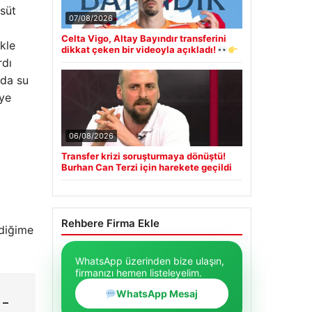
 süt
07/08/2026
Celta Vigo, Altay Bayındır transferini
ikle
dikkat çeken bir videoyla açıkladı!
rdı
rda su
eye
06/08/2026
Transfer krizi soruşturmaya dönüştü!
Burhan Can Terzi için harekete geçildi
Rehbere Firma Ekle
ediğime
WhatsApp üzerinden bize ulaşın,
firmanızı hemen listeleyelim.
WhatsApp Mesaj
 –