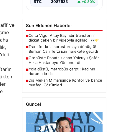
BTC
3087933
▲ +0.80%
afif ve
Son Eklenen Haberler
içme
Celta Vigo, Altay Bayındır transferini
■
daha
dikkat çeken bir videoyla açıkladı!
ık,
Transfer krizi soruşturmaya dönüştü!
■
Burhan Can Terzi için harekete geçildi
“dedi.
Otobüste Rahatsızlanan Yolcuyu Şoför
■
Hızla Hastaneye Yönlendirdi
tar’ın
Yola düştü, metrobüs çarptı: Kadının
■
durumu kritik
tikten
Dış Mekan Mimarisinde Konfor ve bahçe
■
ler
mutfağı Çözümleri
de
Güncel