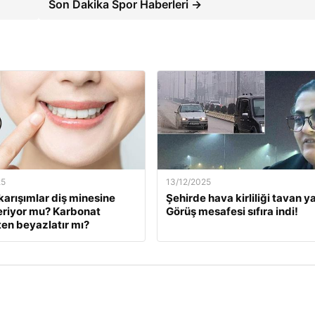
Son Dakika Spor Haberleri →
25
13/12/2025
karışımlar diş minesine
Şehirde hava kirliliği tavan ya
eriyor mu? Karbonat
Görüş mesafesi sıfıra indi!
en beyazlatır mı?