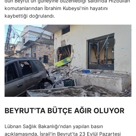
dün Beyrut'un güneyine düzenlediği saldırıda Hizbullah
komutanlarından İbrahim Kubeysi'nin hayatını
kaybettiği doğrulandı.
BEYRUT'TA BÜTÇE AĞIR OLUYOR
Lübnan Sağlık Bakanlığı'ndan yapılan basın
açıklamasında, İsrail'in Beyrut'ta 23 Eylül Pazartesi