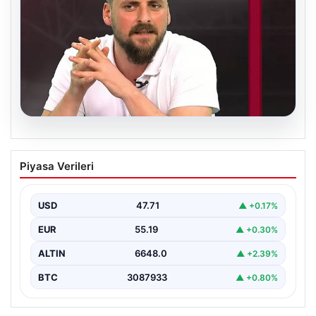
06.08.2026
Transfer krizi soruşturmaya dönüştü!
Piyasa Verileri
Burhan Can Terzi için harekete geçildi
USD
47.71
▲ +0.17%
EUR
55.19
▲ +0.30%
ALTIN
6648.0
▲ +2.39%
BTC
3087933
▲ +0.80%