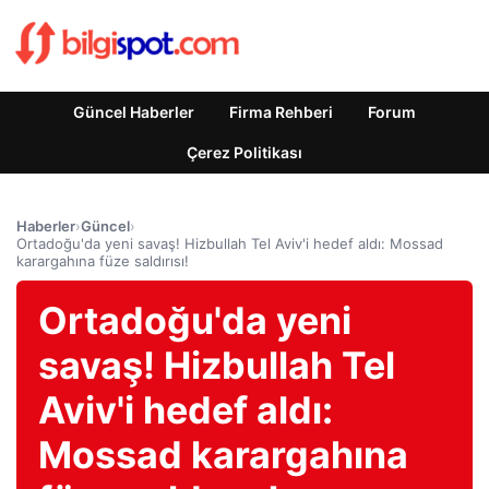
Güncel Haberler
Firma Rehberi
Forum
Çerez Politikası
Haberler
›
Güncel
›
Ortadoğu'da yeni savaş! Hizbullah Tel Aviv'i hedef aldı: Mossad
karargahına füze saldırısı!
Ortadoğu'da yeni
savaş! Hizbullah Tel
Aviv'i hedef aldı:
Mossad karargahına