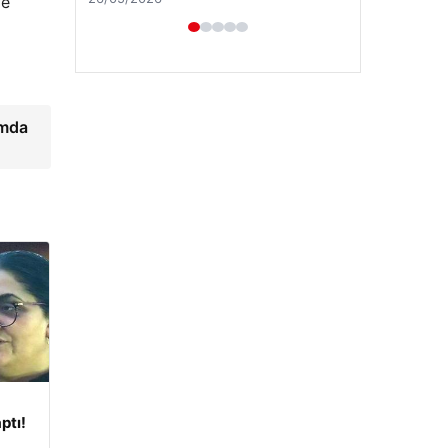
ve
umda
ptı!