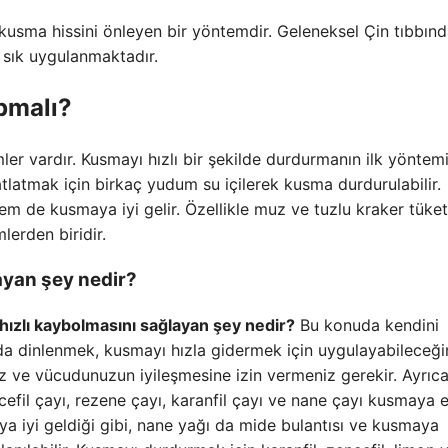
usma hissini önleyen bir yöntemdir. Geleneksel Çin tıbbın
 sık uygulanmaktadır.
pmalı?
ler vardır. Kusmayı hızlı bir şekilde durdurmanın ilk yöntem
tlatmak için birkaç yudum su içilerek kusma durdurulabilir.
hem de kusmaya iyi gelir. Özellikle muz ve tuzlu kraker tük
erden biridir.
ayan şey nedir?
ızlı kaybolmasını sağlayan şey nedir?
Bu konuda kendini
da dinlenmek, kusmayı hızla gidermek için uygulayabileceği
z ve vücudunuzun iyileşmesine izin vermeniz gerekir. Ayrıc
ncefil çayı, rezene çayı, karanfil çayı ve nane çayı kusmaya e
ya iyi geldiği gibi, nane yağı da mide bulantısı ve kusmaya