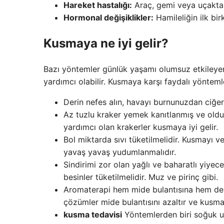
Hareket hastalığı:
Araç, gemi veya uçakta 
Hormonal değişiklikler:
Hamileliğin ilk bi
Kusmaya ne iyi gelir?
Bazı yöntemler günlük yaşamı olumsuz etkileyen
yardımcı olabilir. Kusmaya karşı faydalı yöntemle
Derin nefes alın, havayı burnunuzdan ciğer
Az tuzlu kraker yemek kanıtlanmış ve olduk
yardımcı olan krakerler kusmaya iyi gelir.
Bol miktarda sıvı tüketilmelidir. Kusmayı v
yavaş yavaş yudumlanmalıdır.
Sindirimi zor olan yağlı ve baharatlı yiye
besinler tüketilmelidir. Muz ve pirinç gibi.
Aromaterapi hem mide bulantısına hem de k
çözümler mide bulantısını azaltır ve kusmay
kusma tedavisi
Yöntemlerden biri soğuk 