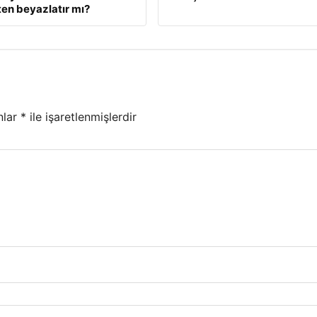
en beyazlatır mı?
nlar
*
ile işaretlenmişlerdir