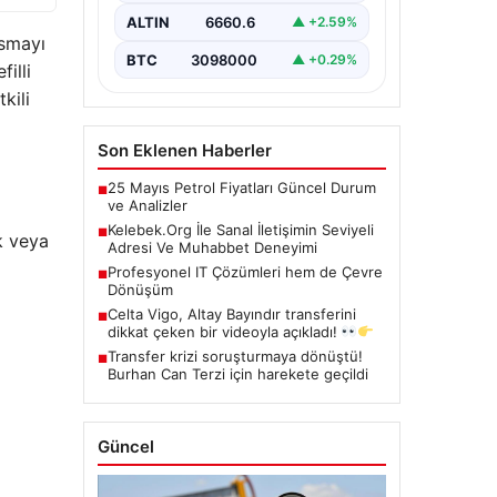
kritik bir hassasiyet taşımaktadır.
ALTIN
6660.6
▲ +2.59%
Halen çeşitli…
usmayı
BTC
3098000
▲ +0.29%
illi
kili
Son Eklenen Haberler
25 Mayıs Petrol Fiyatları Güncel Durum
■
ve Analizler
Kelebek.Org İle Sanal İletişimin Seviyeli
■
k veya
Adresi Ve Muhabbet Deneyimi
Profesyonel IT Çözümleri hem de Çevre
■
Dönüşüm
Celta Vigo, Altay Bayındır transferini
■
dikkat çeken bir videoyla açıkladı!
Transfer krizi soruşturmaya dönüştü!
■
Burhan Can Terzi için harekete geçildi
Güncel