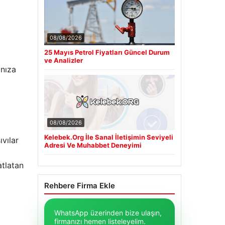
08/08/2026
25 Mayıs Petrol Fiyatları Güncel Durum
ve Analizler
anıza
08/08/2026
Kelebek.Org İle Sanal İletişimin Seviyeli
ıvılar
Adresi Ve Muhabbet Deneyimi
atlatan
Rehbere Firma Ekle
WhatsApp üzerinden bize ulaşın,
firmanızı hemen listeleyelim.