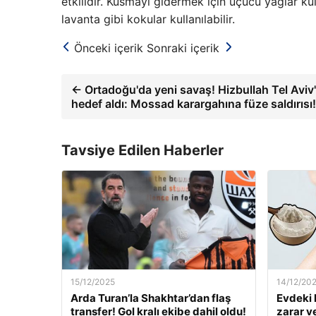
etkilidir. Kusmayı gidermek için uçucu yağlar kul
lavanta gibi kokular kullanılabilir.
Önceki içerik
Sonraki içerik
← Ortadoğu'da yeni savaş! Hizbullah Tel Aviv'
hedef aldı: Mossad karargahına füze saldırısı!
Tavsiye Edilen Haberler
15/12/2025
14/12/20
Arda Turan’la Shakhtar’dan flaş
Evdeki 
transfer! Gol kralı ekibe dahil oldu!
zarar v