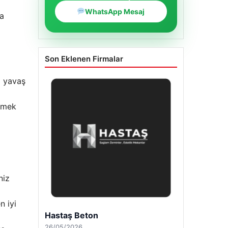
WhatsApp Mesaj
da
Son Eklenen Firmalar
i yavaş
etmek
niz
a
n iyi
Enes Kaplan Avukatlık Bürosu
28/04/2026