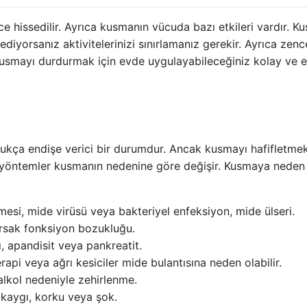
hissedilir. Ayrıca kusmanın vücuda bazı etkileri vardır. K
iyorsanız aktivitelerinizi sınırlamanız gerekir. Ayrıca zencef
usmayı durdurmak için evde uygulayabileceğiniz kolay ve et
ukça endişe verici bir durumdur. Ancak kusmayı hafifletme
 yöntemler kusmanın nedenine göre değişir. Kusmaya neden
esi, mide virüsü veya bakteriyel enfeksiyon, mide ülseri.
ırsak fonksiyon bozukluğu.
, apandisit veya pankreatit.
api veya ağrı kesiciler mide bulantısına neden olabilir.
lkol nedeniyle zehirlenme.
kaygı, korku veya şok.