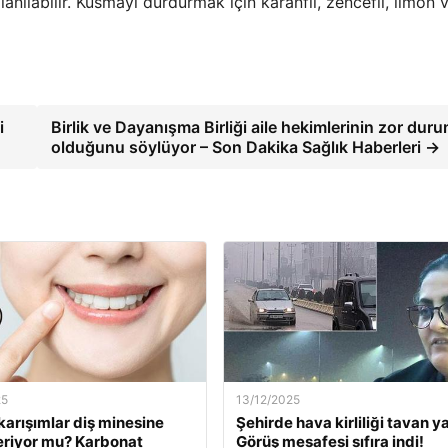
lanılabilir. Kusmayı durdurmak için karanfil, zencefil, limon 
i
Birlik ve Dayanışma Birliği aile hekimlerinin zor dur
olduğunu söylüyor – Son Dakika Sağlık Haberleri →
25
13/12/2025
karışımlar diş minesine
Şehirde hava kirliliği tavan ya
eriyor mu? Karbonat
Görüş mesafesi sıfıra indi!