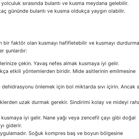
yolculuk sırasında bulantı ve kusma meydana gelebilir.
rkaç gününde bulantı ve kusma oldukça yaygın olabilir.
 bir faktör olan kusmayı hafifletebilir ve kusmayı durdurm
r şunlardır:
lerinize çekin. Yavaş nefes almak kusmaya iyi gelir.
ça etkili yöntemlerden biridir. Mide asitlerinin emilmesine
e dehidrasyonu önlemek için bol miktarda sıvı içirin. Ancak s
ceklerden uzak durmak gerekir. Sindirimi kolay ve mideyi rah
usmaya iyi gelir. Nane yağı veya zencefil çayı gibi doğal
ı giderir.
uygulamadır. Soğuk kompres baş ve boyun bölgesine