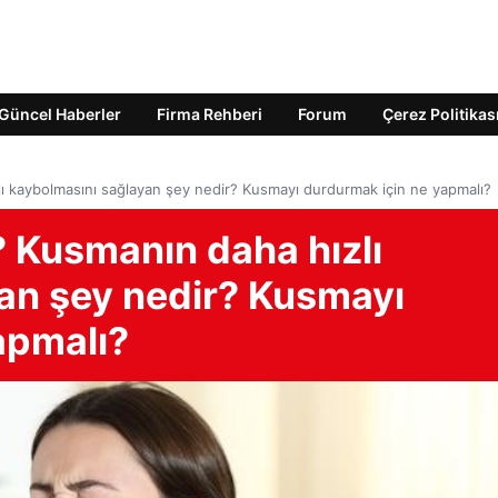
Güncel Haberler
Firma Rehberi
Forum
Çerez Politikas
lı kaybolmasını sağlayan şey nedir? Kusmayı durdurmak için ne yapmalı?
? Kusmanın daha hızlı
an şey nedir? Kusmayı
apmalı?