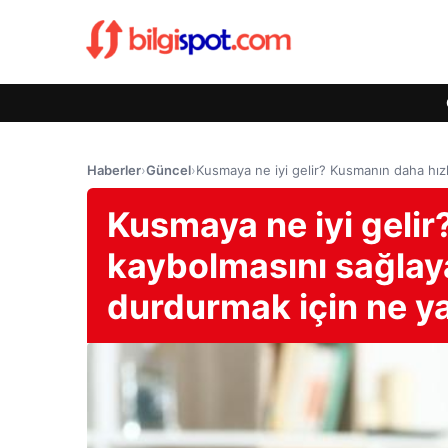
Haberler
›
Güncel
›
Kusmaya ne iyi gelir? Kusmanın daha hız
Kusmaya ne iyi gelir
kaybolmasını sağlay
durdurmak için ne y