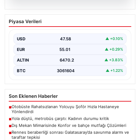
04.08.2026
Yola düştü, metrobüs çarptı: Kadının
Piyasa Verileri
durumu kritik
USD
47.58
▲ +0.10%
EUR
55.01
▲ +0.29%
ALTIN
6470.2
▲ +3.83%
BTC
3061604
▲ +1.22%
Son Eklenen Haberler
Otobüste Rahatsızlanan Yolcuyu Şoför Hızla Hastaneye
■
Yönlendirdi
Yola düştü, metrobüs çarptı: Kadının durumu kritik
■
Dış Mekan Mimarisinde Konfor ve bahçe mutfağı Çözümleri
■
Rennes beraberliği sonrası Galatasaray’da savunma alarmı ve
■
taraftar tepkisi