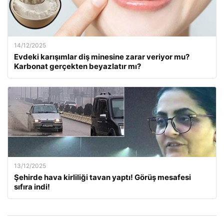
14/12/2025
Evdeki karışımlar diş minesine zarar veriyor mu?
Karbonat gerçekten beyazlatır mı?
13/12/2025
Şehirde hava kirliliği tavan yaptı! Görüş mesafesi
sıfıra indi!