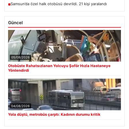
Samsun’da özel halk otobüsü devrildi. 21 kişi yaralandı
■
Güncel
05/08/2026
Otobüste Rahatsızlanan Yolcuyu Şoför Hızla Hastaneye
Yönlendirdi
04/08/2026
Yola düştü, metrobüs çarptı: Kadının durumu kritik