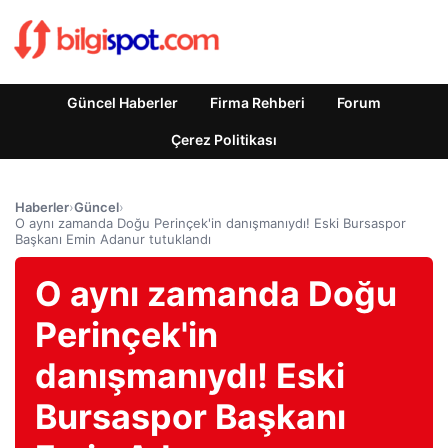
Güncel Haberler
Firma Rehberi
Forum
Çerez Politikası
Haberler
›
Güncel
›
O aynı zamanda Doğu Perinçek'in danışmanıydı! Eski Bursaspor
Başkanı Emin Adanur tutuklandı
O aynı zamanda Doğu
Perinçek'in
danışmanıydı! Eski
Bursaspor Başkanı