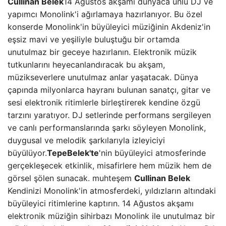
Cullinan Belek
14 Ağustos akşamı dünyaca ünlü DJ ve
yapımcı Monolink'i ağırlamaya hazırlanıyor. Bu özel
konserde Monolink'in büyüleyici müziğinin Akdeniz'in
eşsiz mavi ve yeşiliyle buluştuğu bir ortamda
unutulmaz bir geceye hazırlanın. Elektronik müzik
tutkunlarını heyecanlandıracak bu akşam,
müzikseverlere unutulmaz anlar yaşatacak. Dünya
çapında milyonlarca hayranı bulunan sanatçı, gitar ve
sesi elektronik ritimlerle birleştirerek kendine özgü
tarzını yaratıyor. DJ setlerinde performans sergileyen
ve canlı performanslarında şarkı söyleyen Monolink,
duygusal ve melodik şarkılarıyla izleyiciyi
büyülüyor.
Tepe
Belek'te
'nin büyüleyici atmosferinde
gerçekleşecek etkinlik, misafirlere hem müzik hem de
görsel şölen sunacak. muhteşem
Cullinan Belek
Kendinizi Monolink'in atmosferdeki, yıldızların altındaki
büyüleyici ritimlerine kaptırın. 14 Ağustos akşamı
elektronik müziğin sihirbazı Monolink ile unutulmaz bir