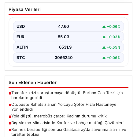
Otobüste Rahatsızlanan Yolcuyu Şoför
Piyasa Verileri
Hızla Hastaneye Yönlendirdi
Trabzon’un yoğun ulaşım ağlarından biri olan halka açık
otobüslerinde yaşanan ilginç ve dikkat çekici…
USD
47.60
▲ +0.06%
EUR
55.03
▲ +0.03%
ALTIN
6531.9
▲ +0.55%
BTC
3066240
▲ +0.06%
Son Eklenen Haberler
Transfer krizi soruşturmaya dönüştü! Burhan Can Terzi için
■
harekete geçildi
Otobüste Rahatsızlanan Yolcuyu Şoför Hızla Hastaneye
■
Yönlendirdi
Yola düştü, metrobüs çarptı: Kadının durumu kritik
■
Dış Mekan Mimarisinde Konfor ve bahçe mutfağı Çözümleri
■
Rennes beraberliği sonrası Galatasaray’da savunma alarmı ve
■
taraftar tepkisi