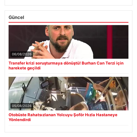
Güncel
06/08/2026
Transfer krizi soruşturmaya dönüştü! Burhan Can Terzi için
harekete geçildi
05/08/2026
Otobüste Rahatsızlanan Yolcuyu Şoför Hızla Hastaneye
Yönlendirdi