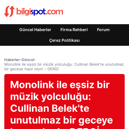
Güncel Haberler
Firma Rehberi
Forum
Çerez Politikası
Haberler
›
Güncel
›
Monolink ile eşsiz bir müzik yolculuğu: Cullinan Belek'te unutulmaz
bir geceye hazır olun! – DERGİ
Monolink ile eşsiz bir
müzik yolculuğu:
Cullinan Belek'te
unutulmaz bir geceye