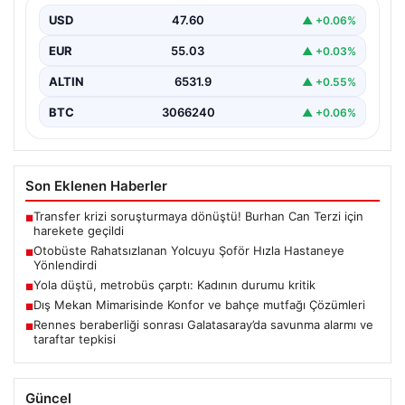
Trabzon’un yoğun ulaşım ağlarından biri olan halka açık
otobüslerinde yaşanan ilginç ve dikkat çekici…
USD
47.60
▲ +0.06%
EUR
55.03
▲ +0.03%
ALTIN
6531.9
▲ +0.55%
BTC
3066240
▲ +0.06%
Son Eklenen Haberler
Transfer krizi soruşturmaya dönüştü! Burhan Can Terzi için
■
harekete geçildi
Otobüste Rahatsızlanan Yolcuyu Şoför Hızla Hastaneye
■
Yönlendirdi
Yola düştü, metrobüs çarptı: Kadının durumu kritik
■
Dış Mekan Mimarisinde Konfor ve bahçe mutfağı Çözümleri
■
Rennes beraberliği sonrası Galatasaray’da savunma alarmı ve
■
taraftar tepkisi
Güncel