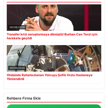
06/08/2026
Transfer krizi soruşturmaya dönüştü! Burhan Can Terzi için
harekete geçildi
05/08/2026
Otobüste Rahatsızlanan Yolcuyu Şoför Hızla Hastaneye
Yönlendirdi
Rehbere Firma Ekle