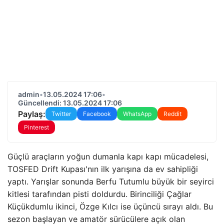
admin
•
13.05.2024 17:06
•
Güncellendi: 13.05.2024 17:06
Paylaş:
Twitter
Facebook
WhatsApp
Reddit
Pinterest
Güçlü araçların yoğun dumanla kapı kapı mücadelesi,
TOSFED Drift Kupası'nın ilk yarışına da ev sahipliği
yaptı. Yarışlar sonunda Berfu Tutumlu büyük bir seyirci
kitlesi tarafından pisti doldurdu. Birinciliği Çağlar
Küçükdumlu ikinci, Özge Kılcı ise üçüncü sırayı aldı. Bu
sezon başlayan ve amatör sürücülere açık olan