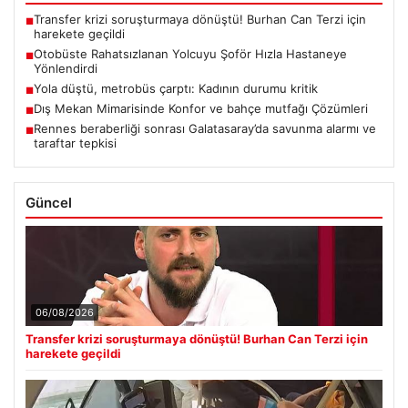
Transfer krizi soruşturmaya dönüştü! Burhan Can Terzi için
■
harekete geçildi
Otobüste Rahatsızlanan Yolcuyu Şoför Hızla Hastaneye
■
Yönlendirdi
Yola düştü, metrobüs çarptı: Kadının durumu kritik
■
Dış Mekan Mimarisinde Konfor ve bahçe mutfağı Çözümleri
■
Rennes beraberliği sonrası Galatasaray’da savunma alarmı ve
■
taraftar tepkisi
Güncel
06/08/2026
Transfer krizi soruşturmaya dönüştü! Burhan Can Terzi için
harekete geçildi