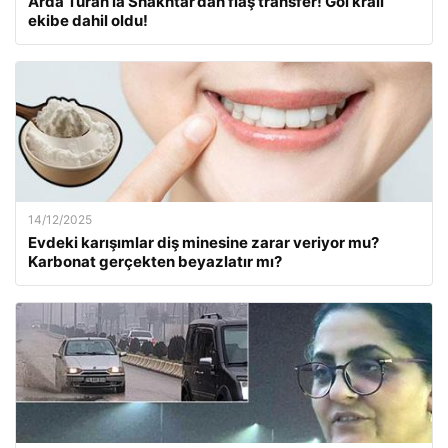
Arda Turan’la Shakhtar’dan flaş transfer! Gol kralı
ekibe dahil oldu!
14/12/2025
Evdeki karışımlar diş minesine zarar veriyor mu?
Karbonat gerçekten beyazlatır mı?