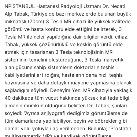
NPİSTANBUL Hastanesi Radyoloji Uzmanı Dr. Necati
Alp Tabak, Türkiye'de bazı merkezlerde bulunan büyük
mıknatıslı (70cm) 3 Tesla MR cihazı ile yüksek kalitede
görüntü ve hasta konforu elde ettiğini belirterek, 3
Tesla MR ile neler yapıldığına dair bilgiler verdi. cihaz.
Tabak, yüksek çözünürlüklü ve keskin görüntü elde
etmek için tasarlanan 3 Tesla teknolojisinin MR
sisteminin temelini oluşturduğunu, 3 Tesla manyetik
alan gücüne sahip sistemlerin doktorların teşhis
kabiliyetlerini artırdığını, hastaların daha hızlı teşhis
koymasına ve daha detaylı muayene yapmasına olanak
sağladığını söyledi. Deneyim Yeni MR cihazıyla yaklaşık
40 dakikada tüm vücut hakkında yüksek kalitede bilgi
almanın mümkün olduğunu belirten Dr. Tabak, şunları
söyledi: “Ayrıca anjiyografi dediğimiz görüntüleme de
tüm damarlarda yapılabiliyor. beyin ve böbrekler gibi
damar yolu yoluyla ilaç verilmeden. Bununla; “Prostatın
multiparametrik MR'ı ve kardiyak görüntüleme