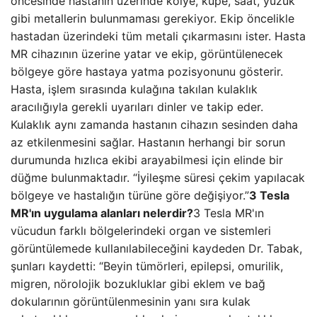
öncesinde hastanın üzerinde kolye, küpe, saat, yüzük
gibi metallerin bulunmaması gerekiyor. Ekip öncelikle
hastadan üzerindeki tüm metali çıkarmasını ister. Hasta
MR cihazının üzerine yatar ve ekip, görüntülenecek
bölgeye göre hastaya yatma pozisyonunu gösterir.
Hasta, işlem sırasında kulağına takılan kulaklık
aracılığıyla gerekli uyarıları dinler ve takip eder.
Kulaklık aynı zamanda hastanın cihazın sesinden daha
az etkilenmesini sağlar. Hastanın herhangi bir sorun
durumunda hızlıca ekibi arayabilmesi için elinde bir
düğme bulunmaktadır. “İyileşme süresi çekim yapılacak
bölgeye ve hastalığın türüne göre değişiyor.”
3 Tesla
MR'ın uygulama alanları nelerdir?
3 Tesla MR'ın
vücudun farklı bölgelerindeki organ ve sistemleri
görüntülemede kullanılabileceğini kaydeden Dr. Tabak,
şunları kaydetti: “Beyin tümörleri, epilepsi, omurilik,
migren, nörolojik bozukluklar gibi eklem ve bağ
dokularının görüntülenmesinin yanı sıra kulak