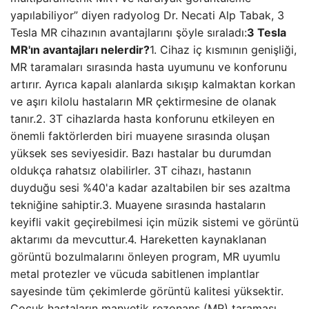
yapılabiliyor” diyen radyolog Dr. Necati Alp Tabak, 3
Tesla MR cihazının avantajlarını şöyle sıraladı:
3 Tesla
MR'ın avantajları nelerdir?
1. Cihaz iç kısmının genişliği,
MR taramaları sırasında hasta uyumunu ve konforunu
artırır. Ayrıca kapalı alanlarda sıkışıp kalmaktan korkan
ve aşırı kilolu hastaların MR çektirmesine de olanak
tanır.2. 3T cihazlarda hasta konforunu etkileyen en
önemli faktörlerden biri muayene sırasında oluşan
yüksek ses seviyesidir. Bazı hastalar bu durumdan
oldukça rahatsız olabilirler. 3T cihazı, hastanın
duyduğu sesi %40'a kadar azaltabilen bir ses azaltma
tekniğine sahiptir.3. Muayene sırasında hastaların
keyifli vakit geçirebilmesi için müzik sistemi ve görüntü
aktarımı da mevcuttur.4. Hareketten kaynaklanan
görüntü bozulmalarını önleyen program, MR uyumlu
metal protezler ve vücuda sabitlenen implantlar
sayesinde tüm çekimlerde görüntü kalitesi yüksektir.
Çocuk hastaların manyetik rezonans (MR) taraması