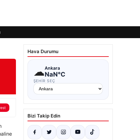
ı
Hava Durumu
☁
Ankara
NaN°C
ŞEHIR SEÇ
rest
Bizi Takip Edin
n
aline