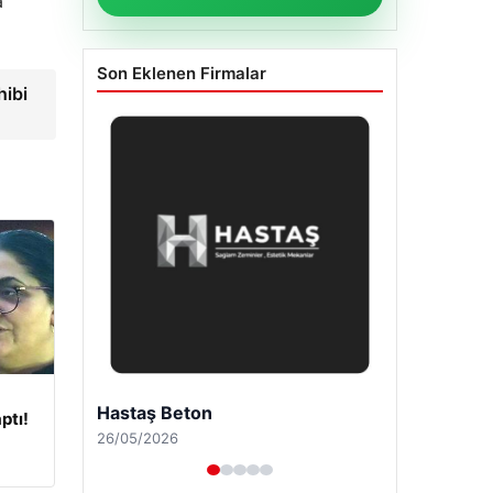
a
Son Eklenen Firmalar
hibi
Enes Kaplan Avukatlık Bürosu
ptı!
28/04/2026