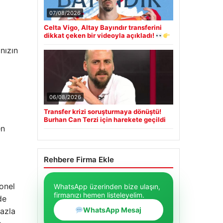
07/08/2026
Celta Vigo, Altay Bayındır transferini
dikkat çeken bir videoyla açıkladı!
nızın
06/08/2026
Transfer krizi soruşturmaya dönüştü!
Burhan Can Terzi için harekete geçildi
en
Rehbere Firma Ekle
onel
WhatsApp üzerinden bize ulaşın,
firmanızı hemen listeleyelim.
de
WhatsApp Mesaj
azla