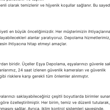
li olarak temizlenir ve hijyenik koşullar sağlanır. Bu saye
eti en büyük önceliğimizdir. Her müşterimizin ihtiyaçların
ayabilecekleri alanlar yaratıyoruz. Depolama hizmetlerimiz
sin ihtiyacına hitap etmeyi amaçlar.
an biridir. Üçeller Eşya Depolama, eşyalarınızı güvenle s
anlarımız, 24 saat izlenen güvenlik kameraları ve güvenlik
gibi risklere karşı gerekli tüm önlemler alınmıştır.
larınızı saklayabileceğiniz çeşitli boyutlarda birimler sunar
öre özelleştirilmiştir. Her birim, temiz ve düzenli tutularak,
masını sağlar. Ayrıca, iklim kontrol sistemleri sayesinde,