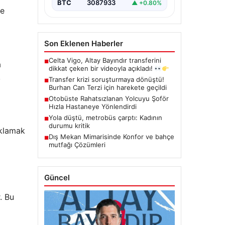
BTC
3087933
▲ +0.80%
de
Son Eklenen Haberler
Celta Vigo, Altay Bayındır transferini
■
a
dikkat çeken bir videoyla açıkladı!
,
Transfer krizi soruşturmaya dönüştü!
■
Burhan Can Terzi için harekete geçildi
Otobüste Rahatsızlanan Yolcuyu Şoför
■
Hızla Hastaneye Yönlendirdi
Yola düştü, metrobüs çarptı: Kadının
■
durumu kritik
aklamak
Dış Mekan Mimarisinde Konfor ve bahçe
■
mutfağı Çözümleri
Güncel
. Bu