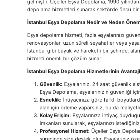
gelmiştir. Üçeller Eşya Depolama, 1990 yılından
depolama hizmetleri sunarak sektörde öncü bir 
İstanbul Eşya Depolama Nedir ve Neden Öneml
Eşya depolama hizmeti, fazla eşyalarınızı güvenl
renovasyonlar, uzun süreli seyahatler veya yaşa
İstanbul gibi büyük ve hareketli bir şehirde, ala
hizmeti önemli bir çözüm sunar.
İstanbul Eşya Depolama Hizmetlerinin Avantajl
Güvenlik:
Eşyalarınız, 24 saat güvenlik sis
Eşya Depolama, eşyalarınızın güvenliği içi
Esneklik:
İhtiyacınıza göre farklı boyutlar
alan için ödeme yaparsınız, bu da maliyetl
Kolay Erişim:
Eşyalarınıza ihtiyaç duyduğu
imkanları sunularak, eşyalarınızı istediğiniz
Profesyonel Hizmet:
Üçeller Eşya Depolam
sürecinde size destek olur. Eşyalarınız özen