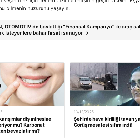
 keşfetmek için hemen bizimle iletişime geçin. Üçeller Eşy
nu bilmenin huzurunu yaşayın!
 OTOMOTİV'de başlattığı “Finansal Kampanya” ile araç sa
k isteyenlere bahar fırsatı sunuyor →
25
13/12/2025
karışımlar diş minesine
Şehirde hava kirliliği tavan ya
eriyor mu? Karbonat
Görüş mesafesi sıfıra indi!
en beyazlatır mı?