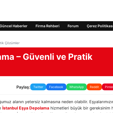
Güncel Haberler
Firma Rehberi
Forum
Çerez Politikas
atik Çözümler
ma – Güvenli ve Pratik
Paylaş:
Twitter
Facebook
WhatsApp
Reddit
Pinte
muz alanın yetersiz kalmasına neden olabilir. Eşyalarımızı
in
İstanbul Eşya Depolama
hizmetleri büyük bir gereksinim h