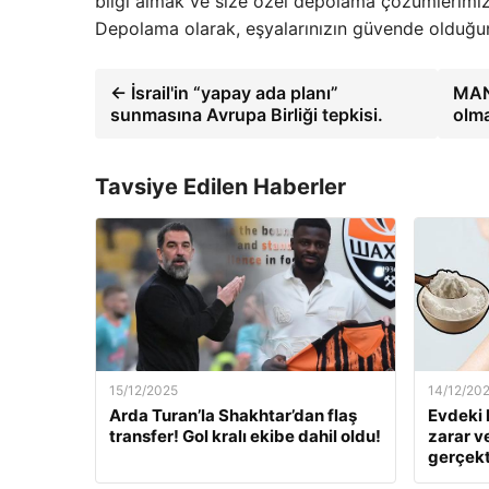
bilgi almak ve size özel depolama çözümlerimizi
Depolama olarak, eşyalarınızın güvende olduğu
← İsrail'in “yapay ada planı”
MAN,
sunmasına Avrupa Birliği tepkisi.
olma
Tavsiye Edilen Haberler
15/12/2025
14/12/20
Arda Turan’la Shakhtar’dan flaş
Evdeki 
transfer! Gol kralı ekibe dahil oldu!
zarar v
gerçekt