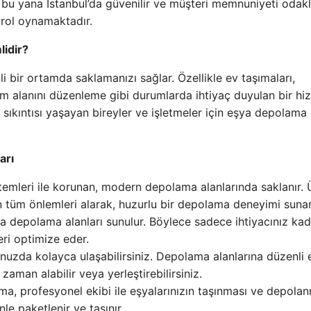
 bu yana İstanbul’da güvenilir ve müşteri memnuniyeti odakl
rol oynamaktadır.
idir?
i bir ortamda saklamanızı sağlar. Özellikle ev taşımaları,
m alanını düzenleme gibi durumlarda ihtiyaç duyulan bir hiz
n sıkıntısı yaşayan bireyler ve işletmeler için eşya depolama
arı
temleri ile korunan, modern depolama alanlarında saklanır. 
n tüm önlemleri alarak, huzurlu bir depolama deneyimi sunar
da depolama alanları sunulur. Böylece sadece ihtiyacınız kad
eri optimize eder.
nuzda kolayca ulaşabilirsiniz. Depolama alanlarına düzenli 
 zaman alabilir veya yerleştirebilirsiniz.
a, profesyonel ekibi ile eşyalarınızın taşınması ve depola
le paketlenir ve taşınır.