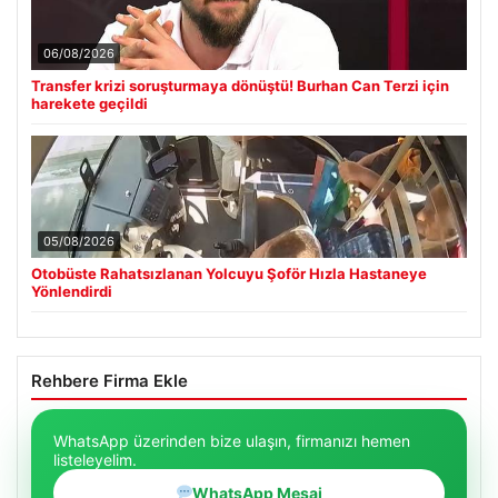
06/08/2026
Transfer krizi soruşturmaya dönüştü! Burhan Can Terzi için
harekete geçildi
05/08/2026
Otobüste Rahatsızlanan Yolcuyu Şoför Hızla Hastaneye
Yönlendirdi
Rehbere Firma Ekle
WhatsApp üzerinden bize ulaşın, firmanızı hemen
listeleyelim.
WhatsApp Mesaj