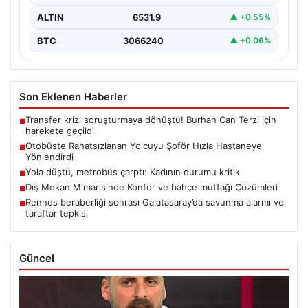
ALTIN
6531.9
▲ +0.55%
BTC
3066240
▲ +0.06%
Son Eklenen Haberler
Transfer krizi soruşturmaya dönüştü! Burhan Can Terzi için
■
harekete geçildi
Otobüste Rahatsızlanan Yolcuyu Şoför Hızla Hastaneye
■
Yönlendirdi
Yola düştü, metrobüs çarptı: Kadının durumu kritik
■
Dış Mekan Mimarisinde Konfor ve bahçe mutfağı Çözümleri
■
Rennes beraberliği sonrası Galatasaray’da savunma alarmı ve
■
taraftar tepkisi
Güncel