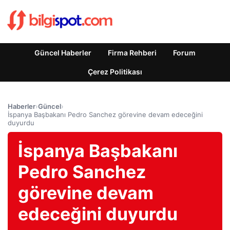
Güncel Haberler
Firma Rehberi
Forum
Çerez Politikası
Haberler
›
Güncel
›
İspanya Başbakanı Pedro Sanchez görevine devam edeceğini
duyurdu
İspanya Başbakanı
Pedro Sanchez
görevine devam
edeceğini duyurdu