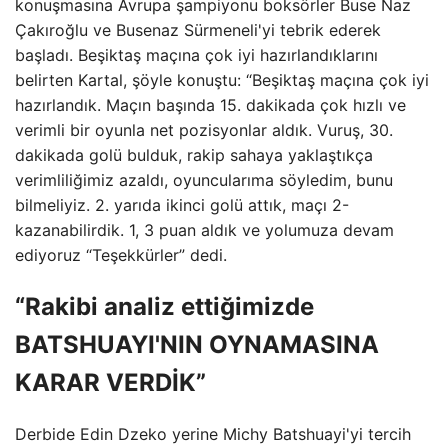
konuşmasına Avrupa şampiyonu boksörler Buse Naz
Çakıroğlu ve Busenaz Sürmeneli'yi tebrik ederek
başladı. Beşiktaş maçına çok iyi hazırlandıklarını
belirten Kartal, şöyle konuştu: “Beşiktaş maçına çok iyi
hazırlandık. Maçın başında 15. dakikada çok hızlı ve
verimli bir oyunla net pozisyonlar aldık. Vuruş, 30.
dakikada golü bulduk, rakip sahaya yaklaştıkça
verimliliğimiz azaldı, oyuncularıma söyledim, bunu
bilmeliyiz. 2. yarıda ikinci golü attık, maçı 2-
kazanabilirdik. 1, 3 puan aldık ve yolumuza devam
ediyoruz “Teşekkürler” dedi.
“Rakibi analiz ettiğimizde
BATSHUAYI'NIN OYNAMASINA
KARAR VERDİK”
Derbide Edin Dzeko yerine Michy Batshuayi'yi tercih