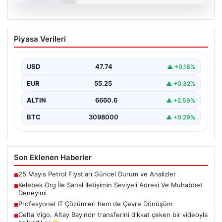
08.08.2026
Kelebek.Org İle Sanal İletişimin Seviyeli
Piyasa Verileri
Adresi Ve Muhabbet Deneyimi
Dijital çağında insanların güvenli bir tarzda iletişim
oluşturması kritik bir hassasiyet taşımaktadır. Halen
USD
47.74
▲ +0.18%
çeşitli…
EUR
55.25
▲ +0.32%
ALTIN
6660.6
▲ +2.59%
BTC
3098000
▲ +0.29%
Son Eklenen Haberler
25 Mayıs Petrol Fiyatları Güncel Durum ve Analizler
■
Kelebek.Org İle Sanal İletişimin Seviyeli Adresi Ve Muhabbet
■
Deneyimi
Profesyonel IT Çözümleri hem de Çevre Dönüşüm
■
Celta Vigo, Altay Bayındır transferini dikkat çeken bir videoyla
■