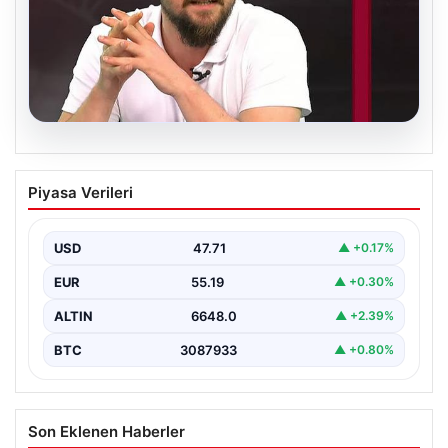
06.08.2026
Transfer krizi soruşturmaya dönüştü!
Piyasa Verileri
Burhan Can Terzi için harekete geçildi
USD
47.71
▲ +0.17%
EUR
55.19
▲ +0.30%
ALTIN
6648.0
▲ +2.39%
BTC
3087933
▲ +0.80%
Son Eklenen Haberler