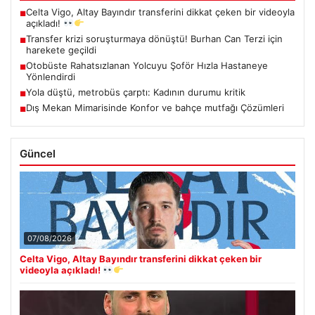
Celta Vigo, Altay Bayındır transferini dikkat çeken bir videoyla
■
açıkladı!
Transfer krizi soruşturmaya dönüştü! Burhan Can Terzi için
■
harekete geçildi
Otobüste Rahatsızlanan Yolcuyu Şoför Hızla Hastaneye
■
Yönlendirdi
Yola düştü, metrobüs çarptı: Kadının durumu kritik
■
Dış Mekan Mimarisinde Konfor ve bahçe mutfağı Çözümleri
■
Güncel
07/08/2026
Celta Vigo, Altay Bayındır transferini dikkat çeken bir
videoyla açıkladı!