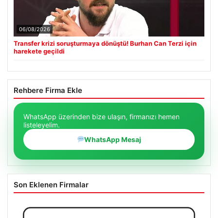
06/08/2026
Transfer krizi soruşturmaya dönüştü! Burhan Can Terzi için
harekete geçildi
Rehbere Firma Ekle
WhatsApp üzerinden bize ulaşın, firmanızı hemen
listeleyelim.
WhatsApp Mesaj
Son Eklenen Firmalar