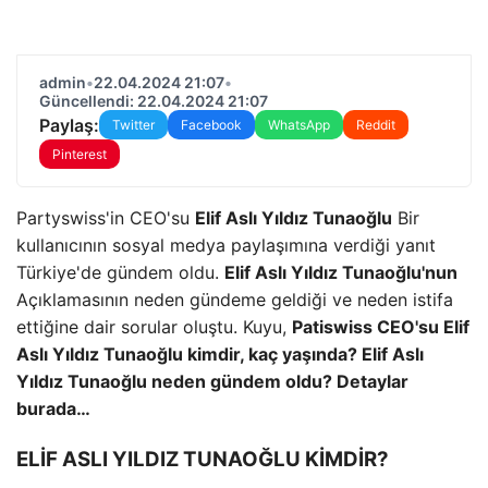
admin
•
22.04.2024 21:07
•
Güncellendi: 22.04.2024 21:07
Paylaş:
Twitter
Facebook
WhatsApp
Reddit
Pinterest
Partyswiss'in CEO'su
Elif Aslı Yıldız Tunaoğlu
Bir
kullanıcının sosyal medya paylaşımına verdiği yanıt
Türkiye'de gündem oldu.
Elif Aslı Yıldız Tunaoğlu'nun
Açıklamasının neden gündeme geldiği ve neden istifa
ettiğine dair sorular oluştu. Kuyu,
Patiswiss CEO'su Elif
Aslı Yıldız Tunaoğlu kimdir, kaç yaşında? Elif Aslı
Yıldız Tunaoğlu neden gündem oldu? Detaylar
burada…
ELİF ASLI YILDIZ TUNAOĞLU KİMDİR?