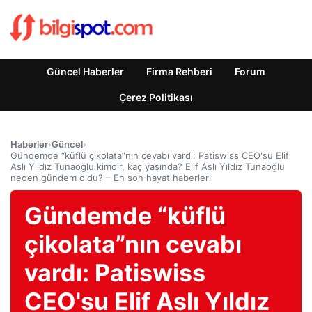
Güncel Haberler
Firma Rehberi
Forum
Çerez Politikası
Haberler
›
Güncel
›
Gündemde “küflü çikolata”nın cevabı vardı: Patiswiss CEO'su Elif
Aslı Yıldız Tunaoğlu kimdir, kaç yaşında? Elif Aslı Yıldız Tunaoğlu
neden gündem oldu? – En son hayat haberleri
Gündemde “küflü
çikolata”nın cevabı
vardı: Patiswiss
CEO'su Elif Aslı Yıldız