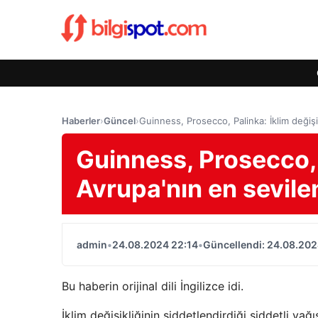
Haberler
›
Güncel
›
Guinness, Prosecco, Palinka: İklim değişi
Guinness, Prosecco, P
Avrupa'nın en sevilen
admin
•
24.08.2024 22:14
•
Güncellendi: 24.08.202
Bu haberin orijinal dili İngilizce idi.
İklim değişikliğinin şiddetlendirdiği şiddetli yağı