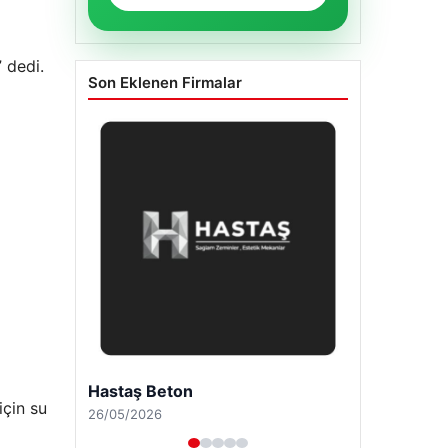
 dedi.
Son Eklenen Firmalar
Enes Kaplan Avukatlık Bürosu
için su
28/04/2026