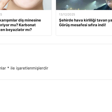
25
13/12/2025
karışımlar diş minesine
Şehirde hava kirliliği tavan ya
eriyor mu? Karbonat
Görüş mesafesi sıfıra indi!
en beyazlatır mı?
nlar
*
ile işaretlenmişlerdir