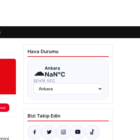
ı
Hava Durumu
☁
Ankara
NaN°C
ŞEHIR SEÇ
rest
Bizi Takip Edin
imini