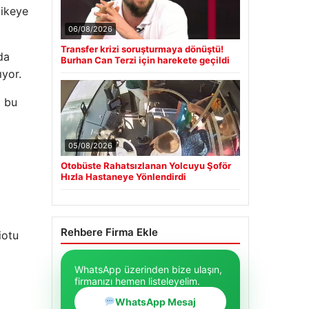
likeye
06/08/2026
Transfer krizi soruşturmaya dönüştü!
da
Burhan Can Terzi için harekete geçildi
ıyor.
a bu
05/08/2026
Otobüste Rahatsızlanan Yolcuyu Şoför
Hızla Hastaneye Yönlendirdi
Rehbere Firma Ekle
iotu
WhatsApp üzerinden bize ulaşın,
firmanızı hemen listeleyelim.
WhatsApp Mesaj