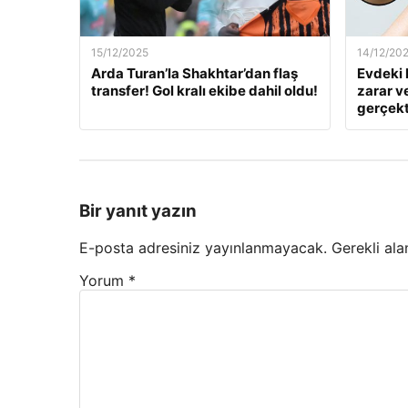
15/12/2025
14/12/20
Arda Turan’la Shakhtar’dan flaş
Evdeki 
transfer! Gol kralı ekibe dahil oldu!
zarar v
gerçekt
Bir yanıt yazın
E-posta adresiniz yayınlanmayacak.
Gerekli ala
Yorum
*