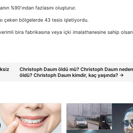
ranın %90'ından fazlasını oluşturur.
ı çeken bölgelerde 43 tesis işletiyordu.
erimli bira fabrikasına veya içki imalathanesine sahip olsanı
eksiz
Christoph Daum öldü mü? Christoph Daum nede
öldü? Christoph Daum kimdir, kaç yaşında? →