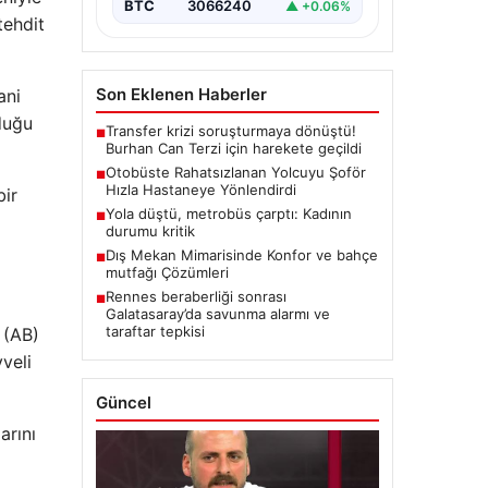
BTC
3066240
▲ +0.06%
tehdit
Son Eklenen Haberler
ani
duğu
Transfer krizi soruşturmaya dönüştü!
■
Burhan Can Terzi için harekete geçildi
Otobüste Rahatsızlanan Yolcuyu Şoför
■
Hızla Hastaneye Yönlendirdi
bir
Yola düştü, metrobüs çarptı: Kadının
■
durumu kritik
Dış Mekan Mimarisinde Konfor ve bahçe
■
mutfağı Çözümleri
Rennes beraberliği sonrası
■
Galatasaray’da savunma alarmı ve
taraftar tepkisi
 (AB)
veli
Güncel
arını