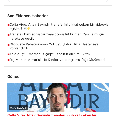
Son Eklenen Haberler
Celta Vigo, Altay Bayındır transferini dikkat çeken bir videoyla
■
açıkladı!
Transfer krizi soruşturmaya dönüştü! Burhan Can Terzi için
■
harekete geçildi
Otobüste Rahatsızlanan Yolcuyu Şoför Hızla Hastaneye
■
Yönlendirdi
Yola düştü, metrobüs çarptı: Kadının durumu kritik
■
Dış Mekan Mimarisinde Konfor ve bahçe mutfağı Çözümleri
■
Güncel
07/08/2026
Celta Vigo, Altay Bayındır transferini dikkat çeken bir