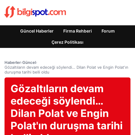
Güncel Haberler
Firma Rehberi
Forum
Çerez Politikası
Haberler
›
Güncel
›
Gözaltıların devam edeceği söylendi… Dilan Polat ve Engin Polat'ın
duruşma tarihi belli oldu
Gözaltıların devam
edeceği söylendi…
Dilan Polat ve Engin
Polat'ın duruşma tarihi