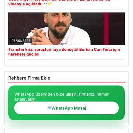
videoyla açıkladı!
06/08/2026
Transfer krizi soruşturmaya dönüştü! Burhan Can Terzi için
harekete geçildi
Rehbere Firma Ekle
WhatsApp üzerinden bize ulaşın, firmanızı hemen
listeleyelim.
WhatsApp Mesaj