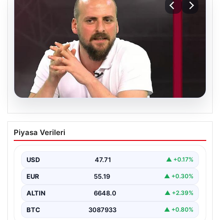
06.08.2026
Transfer krizi soruşturmaya dönüştü!
Piyasa Verileri
Burhan Can Terzi için harekete geçildi
USD
47.71
▲ +0.17%
EUR
55.19
▲ +0.30%
ALTIN
6648.0
▲ +2.39%
BTC
3087933
▲ +0.80%