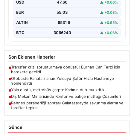
otobüslerinde yaşanan ilginç ve dikkat çekici…
USD
47.60
▲ +0.06%
EUR
55.03
▲ +0.03%
ALTIN
6531.9
▲ +0.55%
BTC
3066240
▲ +0.06%
Son Eklenen Haberler
Transfer krizi soruşturmaya dönüştü! Burhan Can Terzi için
■
harekete geçildi
Otobüste Rahatsızlanan Yolcuyu Şoför Hızla Hastaneye
■
Yönlendirdi
Yola düştü, metrobüs çarptı: Kadının durumu kritik
■
Dış Mekan Mimarisinde Konfor ve bahçe mutfağı Çözümleri
■
Rennes beraberliği sonrası Galatasaray’da savunma alarmı ve
■
taraftar tepkisi
Güncel