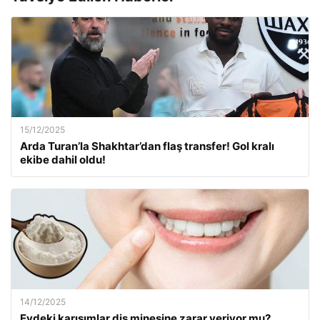
15/12/2025
Arda Turan’la Shakhtar’dan flaş transfer! Gol kralı
ekibe dahil oldu!
14/12/2025
Evdeki karışımlar diş minesine zarar veriyor mu?