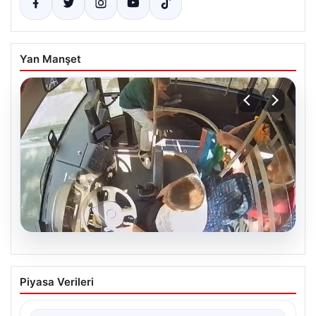
Yan Manşet
05.08.2026
Otobüste Rahatsızlanan Yolcuyu Şoför
Piyasa Verileri
Hızla Hastaneye Yönlendirdi
Trabzon’un yoğun ulaşım ağlarından biri olan halka açık