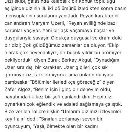
Dizi ekibi, galasında kalabalık bir konuk topluluğu
eşliğinde dizinin ilk iki bölümünü izledikten sonra basın
mensuplarının sorularını yanıtladı. Reyan karakterini
canlandıran Meryem Uzerli, “Reyan evliliğinde bazı
sorunlar yaşıyor. Yeni bir aşk yaşamaya başlar ve
duygularıyla savaşır. Oldukça duygusal ve dram dolu
bir dizi; Çok güldüğümüz zamanlar da oluyor. “Ekip
olarak çok heyecanlıyız, bir buçuk yıldır bu prömiyeri
bekliyorduk” diyen Burak Berkay Akgül, “Oynadığım
Uzer sıra dışı bir karakter. Uzer gibileri çok sık
görmüyoruz, fark etmiyoruz ama onların dünyası
bambaşka; “Bölümler ilerledikçe göreceğiz” diyen
Zafer Algöz, “Benim için ilginç bir deneyim oldu,
hayatımda ilk kez bir şefi canlandırdım. Hepimiz
oynarken çok eğlendik ve adaleti sağlamaya çalıştık.
Bize verilen rollere ilişkin “Umarım dizimizi izleyenler
keyif alır” dedi: “Sınırları zorlamayı seven bir
oyuncuyum, 'Yaşlı, ölmekte olan bir kadını