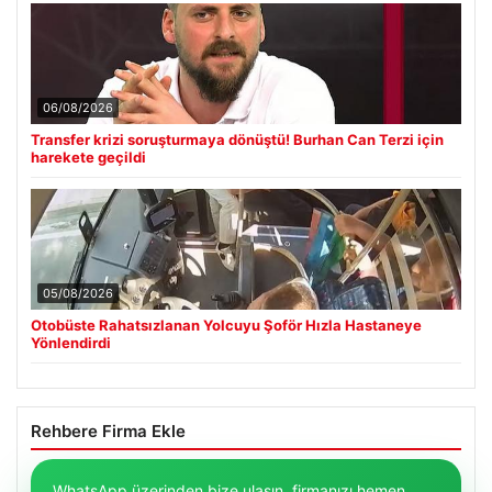
06/08/2026
Transfer krizi soruşturmaya dönüştü! Burhan Can Terzi için
harekete geçildi
05/08/2026
Otobüste Rahatsızlanan Yolcuyu Şoför Hızla Hastaneye
Yönlendirdi
Rehbere Firma Ekle
WhatsApp üzerinden bize ulaşın, firmanızı hemen