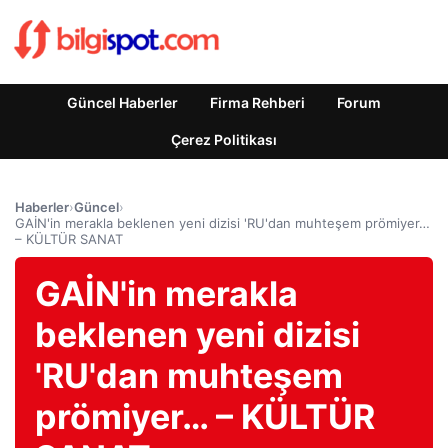
Güncel Haberler
Firma Rehberi
Forum
Çerez Politikası
Haberler
›
Güncel
›
GAİN'in merakla beklenen yeni dizisi 'RU'dan muhteşem prömiyer…
– KÜLTÜR SANAT
GAİN'in merakla
beklenen yeni dizisi
'RU'dan muhteşem
prömiyer… – KÜLTÜR