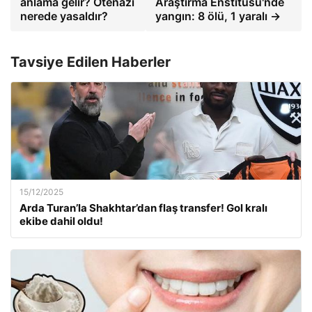
anlama gelir? Ötenazi
Araştırma Enstitüsü'nde
nerede yasaldır?
yangın: 8 ölü, 1 yaralı →
Tavsiye Edilen Haberler
15/12/2025
Arda Turan’la Shakhtar’dan flaş transfer! Gol kralı
ekibe dahil oldu!