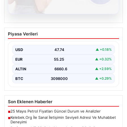
08.08.2026
Kelebek.Org İle Sanal İletişimin Seviyeli
Piyasa Verileri
Adresi Ve Muhabbet Deneyimi
Dijital çağında insanların güvenli bir tarzda iletişim
oluşturması kritik bir hassasiyet taşımaktadır. Halen
USD
47.74
▲ +0.18%
çeşitli…
EUR
55.25
▲ +0.32%
ALTIN
6660.6
▲ +2.59%
BTC
3098000
▲ +0.29%
Son Eklenen Haberler
25 Mayıs Petrol Fiyatları Güncel Durum ve Analizler
■
Kelebek.Org İle Sanal İletişimin Seviyeli Adresi Ve Muhabbet
■
Deneyimi