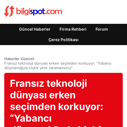
Güncel Haberler
Firma Rehberi
Forum
Çerez Politikası
Haberler
›
Güncel
›
Fransız teknoloji dünyası erken seçimden korkuyor: “Yabancı
düşmanlığıyla hiçbir yere varamazsınız”
Fransız teknoloji
dünyası erken
seçimden korkuyor:
“Yabancı