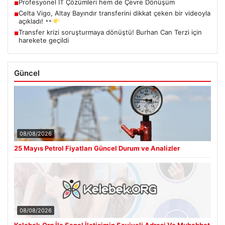
Profesyonel IT Çözümleri hem de Çevre Dönüşüm
■
Celta Vigo, Altay Bayındır transferini dikkat çeken bir videoyla
■
açıkladı!
Transfer krizi soruşturmaya dönüştü! Burhan Can Terzi için
■
harekete geçildi
Güncel
08/08/2026
25 Mayıs Petrol Fiyatları Güncel Durum ve Analizler
08/08/2026
Kelebek.Org İle Sanal İletişimin Seviyeli Adresi Ve Muhabbet