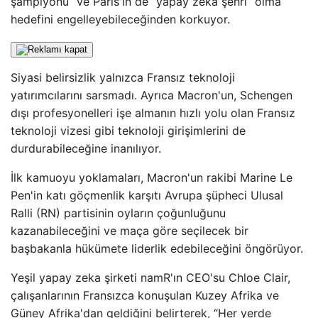
şampiyonu” ve Paris'in de “yapay zeka şehri” olma
hedefini engelleyebileceğinden korkuyor.
Siyasi belirsizlik yalnızca Fransız teknoloji
yatırımcılarını sarsmadı. Ayrıca Macron'un, Schengen
dışı profesyonelleri işe almanın hızlı yolu olan Fransız
teknoloji vizesi gibi teknoloji girişimlerini de
durdurabileceğine inanılıyor.
İlk kamuoyu yoklamaları, Macron'un rakibi Marine Le
Pen'in katı göçmenlik karşıtı Avrupa şüpheci Ulusal
Ralli (RN) partisinin oyların çoğunluğunu
kazanabileceğini ve maça göre seçilecek bir
başbakanla hükümete liderlik edebileceğini öngörüyor.
Yeşil yapay zeka şirketi namR'ın CEO'su Chloe Clair,
çalışanlarının Fransızca konuşulan Kuzey Afrika ve
Güney Afrika'dan geldiğini belirterek, “Her yerde