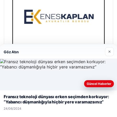
×
Göz Atın
Enes Kaplan Avukatlık Bürosu
28/04/2026
Güncel Haberler
Web sitemizi nasıl kullandığınızı daha iyi anlayabilmek,
deneyiminizi kişiselleştirmek ve geliştirmek amacıyla çerezler
Fransız teknoloji dünyası erken seçimden korkuyor:
kullanıyoruz.
Çerez Politikamız
“Yabancı düşmanlığıyla hiçbir yere varamazsınız”
Reddet
Kabul Et
24/06/2024