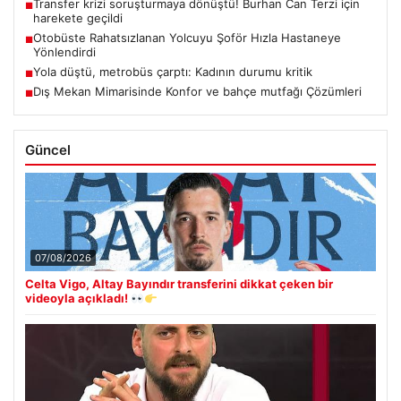
Transfer krizi soruşturmaya dönüştü! Burhan Can Terzi için
■
harekete geçildi
Otobüste Rahatsızlanan Yolcuyu Şoför Hızla Hastaneye
■
Yönlendirdi
Yola düştü, metrobüs çarptı: Kadının durumu kritik
■
Dış Mekan Mimarisinde Konfor ve bahçe mutfağı Çözümleri
■
Güncel
07/08/2026
Celta Vigo, Altay Bayındır transferini dikkat çeken bir
videoyla açıkladı!