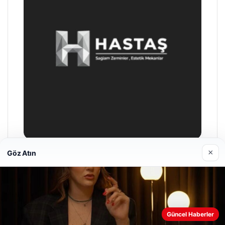
×
Göz Atın
Enes Kaplan Avukatlık Bürosu
28/04/2026
Güncel Haberler
Web sitemizi nasıl kullandığınızı daha iyi anlayabilmek,