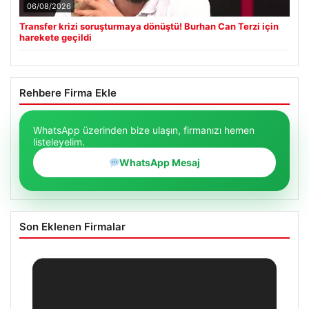
06/08/2026
Transfer krizi soruşturmaya dönüştü! Burhan Can Terzi için
harekete geçildi
Rehbere Firma Ekle
WhatsApp üzerinden bize ulaşın, firmanızı hemen
listeleyelim.
WhatsApp Mesaj
Son Eklenen Firmalar