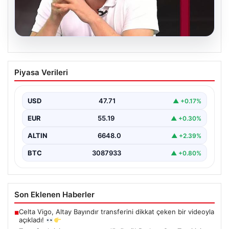
06.08.2026
Transfer krizi soruşturmaya dönüştü!
Piyasa Verileri
Burhan Can Terzi için harekete geçildi
USD
47.71
▲ +0.17%
EUR
55.19
▲ +0.30%
ALTIN
6648.0
▲ +2.39%
BTC
3087933
▲ +0.80%
Son Eklenen Haberler
Celta Vigo, Altay Bayındır transferini dikkat çeken bir videoyla
■
açıkladı!