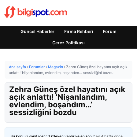
Güncel Haberler
Firma Rehberi
Forum
Çerez Politikası
Ana sayfa
›
Forumlar
›
Magazin
›
Zehra Güneş özel hayatını açık açık
anlattı! ‘Nişanlandım, evlendim, boşandım…’ sessizliğini bozdu
Zehra Güneş özel hayatını açık
açık anlattı! ‘Nişanlandım,
evlendim, boşandım…’
sessizliğini bozdu
Bu konu 0 yanıt içerir, 1 izleyen vardır ve en son
2 ay 4 hafta önce