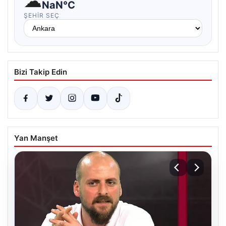
☁
NaN°C
ŞEHIR SEÇ
Bizi Takip Edin
Yan Manşet