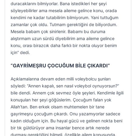
duracaklarını bilmiyorlar. Bana istedikleri her şeyi
söyleyebilirler ama mesela aileme gelince konu, orada
kendimi ne kadar tutabilirim bilmiyorum. Yani tuttuğum
zamanlar çok oldu. Tutmam gerektiğini de biliyordum.
Mesela babam çok sinirlenir. Babamı bu duruma
alıştırmam uzun sürdü diyebilirim ama aileme gelince
konu, orası birazcık daha farklı bir nokta oluyor benim
için” dedi.
“GAYRİMEŞRU ÇOCUĞUM BİLE ÇIKARDI”
Açıklamalarına devam eden milli voleybolcu şunları
söyledi: “Annen kapalı, sen nasıl voleybol oynuyorsun?”
bile dendi. Annem çok sevmez öyle şeyleri. Kendimle ilgili
konuşulan her şeyi göğüslerim. Çocuğum falan yok
Allah’tan. Ben erkek olsam muhtemelen bir tane
gayrimeşru çocuğum çıkardı. Onu yazamıyorlar sadece
kadın olduğum için. Bu hayal gücü ve gelinen nokta beni
bir tık güldürüyor ama insanlar bence artık nerede
durması gerektiğini bilmeli, özellikle ailem konusunda.