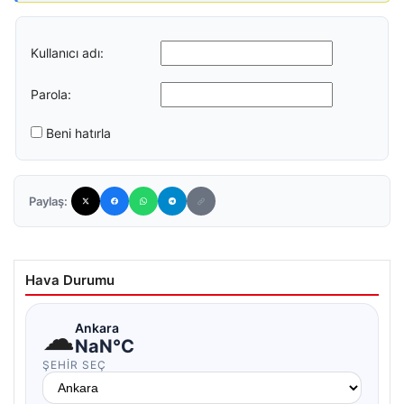
Kullanıcı adı:
Parola:
Beni hatırla
Paylaş:
Hava Durumu
☁
Ankara
NaN°C
ŞEHIR SEÇ