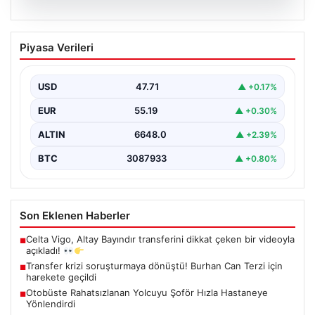
06.08.2026
Transfer krizi soruşturmaya dönüştü!
Piyasa Verileri
Burhan Can Terzi için harekete geçildi
USD
47.71
▲ +0.17%
EUR
55.19
▲ +0.30%
ALTIN
6648.0
▲ +2.39%
BTC
3087933
▲ +0.80%
Son Eklenen Haberler
Celta Vigo, Altay Bayındır transferini dikkat çeken bir videoyla
■
açıkladı!
Transfer krizi soruşturmaya dönüştü! Burhan Can Terzi için
■
harekete geçildi
Otobüste Rahatsızlanan Yolcuyu Şoför Hızla Hastaneye
■
Yönlendirdi