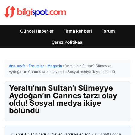
Güncel Haberler
Firma Rehberi
Forum
Çerez Politikası
Ana sayfa
›
Forumlar
›
Magazin
›
Yeraltı’nın Sultan’ı Sümeyye
Aydoğan’ın Cannes tarzı olay oldu! Sosyal medya ikiye bölündü
Yeraltı’nın Sultan’ı Sümeyye
Aydoğan’ın Cannes tarzı olay
oldu! Sosyal medya ikiye
bölündü
Bu konu 0 yanıt içerir, 1 izleyen vardır ve en son
2 ay 3 hafta önce