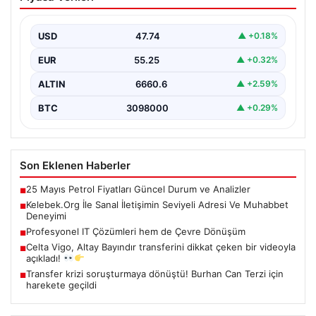
Adresi Ve Muhabbet Deneyimi
Dijital çağında insanların güvenli bir tarzda iletişim
oluşturması kritik bir hassasiyet taşımaktadır. Halen
USD
47.74
▲ +0.18%
çeşitli…
EUR
55.25
▲ +0.32%
ALTIN
6660.6
▲ +2.59%
BTC
3098000
▲ +0.29%
Son Eklenen Haberler
25 Mayıs Petrol Fiyatları Güncel Durum ve Analizler
■
Kelebek.Org İle Sanal İletişimin Seviyeli Adresi Ve Muhabbet
■
Deneyimi
Profesyonel IT Çözümleri hem de Çevre Dönüşüm
■
Celta Vigo, Altay Bayındır transferini dikkat çeken bir videoyla
■
açıkladı!
Transfer krizi soruşturmaya dönüştü! Burhan Can Terzi için
■
harekete geçildi