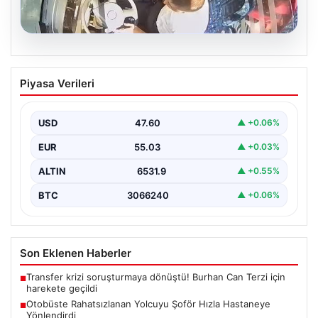
05.08.2026
Otobüste Rahatsızlanan Yolcuyu Şoför
Piyasa Verileri
Hızla Hastaneye Yönlendirdi
Trabzon'un yoğun ulaşım ağlarından biri olan halka açık
otobüslerinde yaşanan ilginç ve dikkat çekici…
USD
47.60
▲ +0.06%
EUR
55.03
▲ +0.03%
ALTIN
6531.9
▲ +0.55%
BTC
3066240
▲ +0.06%
Son Eklenen Haberler
Transfer krizi soruşturmaya dönüştü! Burhan Can Terzi için
■
harekete geçildi
Otobüste Rahatsızlanan Yolcuyu Şoför Hızla Hastaneye
■
Yönlendirdi