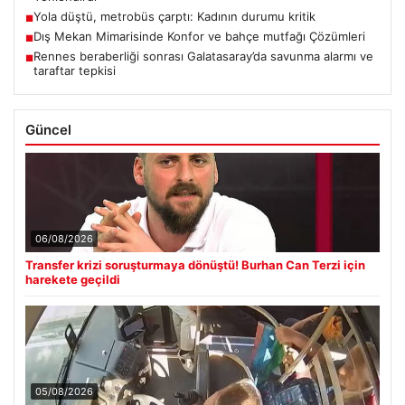
Yola düştü, metrobüs çarptı: Kadının durumu kritik
■
Dış Mekan Mimarisinde Konfor ve bahçe mutfağı Çözümleri
■
Rennes beraberliği sonrası Galatasaray’da savunma alarmı ve
■
taraftar tepkisi
Güncel
06/08/2026
Transfer krizi soruşturmaya dönüştü! Burhan Can Terzi için
harekete geçildi
05/08/2026