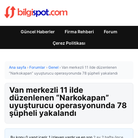
Güncel Haberler
Firma Rehberi
Forum
Çerez Politikası
Ana sayfa
›
Forumlar
›
Genel
›
Van merkezli 11 ilde düzenlenen
“Narkokapan” uyuşturucu operasyonunda 78 şüpheli yakalandı
Van merkezli 11 ilde
düzenlenen “Narkokapan”
uyuşturucu operasyonunda 78
şüpheli yakalandı
Bu konu 0 yanıt içerir, 1 izleyen vardır ve en son
2 ay 2 hafta önce