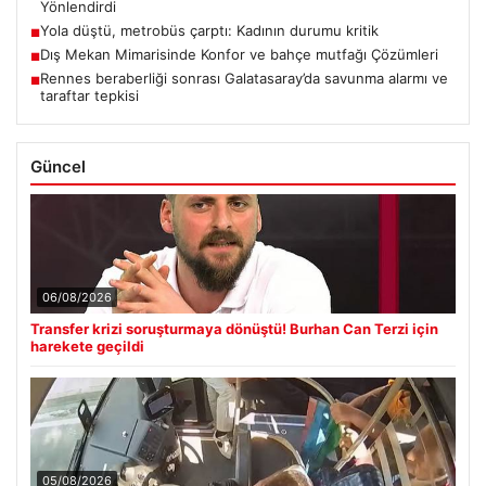
Yönlendirdi
Yola düştü, metrobüs çarptı: Kadının durumu kritik
■
Dış Mekan Mimarisinde Konfor ve bahçe mutfağı Çözümleri
■
Rennes beraberliği sonrası Galatasaray’da savunma alarmı ve
■
taraftar tepkisi
Güncel
06/08/2026
Transfer krizi soruşturmaya dönüştü! Burhan Can Terzi için
harekete geçildi
05/08/2026