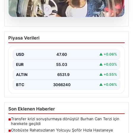
05.08.2026
Otobüste Rahatsızlanan Yolcuyu Şoför
Piyasa Verileri
Hızla Hastaneye Yönlendirdi
Trabzon'un yoğun ulaşım ağlarından biri olan halka açık
otobüslerinde yaşanan ilginç ve dikkat çekici…
USD
47.60
▲ +0.06%
EUR
55.03
▲ +0.03%
ALTIN
6531.9
▲ +0.55%
BTC
3066240
▲ +0.06%
Son Eklenen Haberler
Transfer krizi soruşturmaya dönüştü! Burhan Can Terzi için
■
harekete geçildi
Otobüste Rahatsızlanan Yolcuyu Şoför Hızla Hastaneye
■