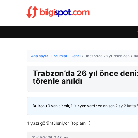
Ana sayfa
›
Forumlar
›
Genel
›
Trabzon’da 26 yıl önce deniz fa
Trabzon’da 26 yıl önce deni
törenle anıldı
Bu konu 0 yanıt içerir, 1 izleyen vardır ve en son
2 ay 2 hafta
1 yazı görüntüleniyor (toplam 1)
21/05/2026: 2:43 am