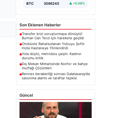
BTC
3066240
▲ +0.06%
Son Eklenen Haberler
Transfer krizi soruşturmaya dönüştü!
■
Burhan Can Terzi için harekete geçildi
Otobüste Rahatsızlanan Yolcuyu Şoför
■
Hızla Hastaneye Yönlendirdi
Yola düştü, metrobüs çarptı: Kadının
■
durumu kritik
Dış Mekan Mimarisinde Konfor ve bahçe
■
mutfağı Çözümleri
Rennes beraberliği sonrası Galatasaray’da
■
savunma alarmı ve taraftar tepkisi
Güncel