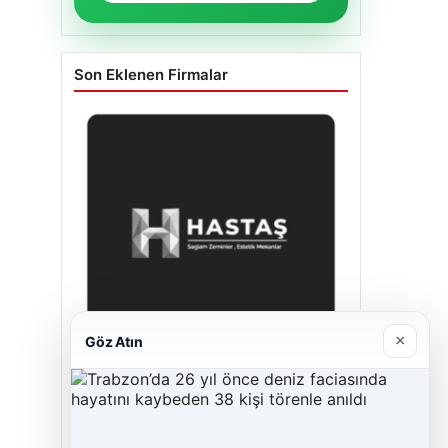
Son Eklenen Firmalar
×
Göz Atın
Enes Kaplan Avukatlık Bürosu
28/04/2026