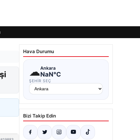
ı
Hava Durumu
☁
Ankara
şi
NaN°C
ŞEHIR SEÇ
Bizi Takip Edin
#19883