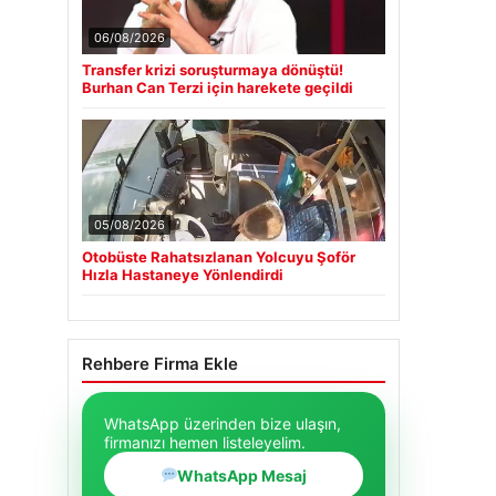
06/08/2026
Transfer krizi soruşturmaya dönüştü!
Burhan Can Terzi için harekete geçildi
05/08/2026
Otobüste Rahatsızlanan Yolcuyu Şoför
Hızla Hastaneye Yönlendirdi
Rehbere Firma Ekle
WhatsApp üzerinden bize ulaşın,
firmanızı hemen listeleyelim.
WhatsApp Mesaj