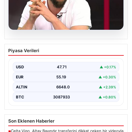
06.08.2026
Transfer krizi soruşturmaya dönüştü!
Piyasa Verileri
Burhan Can Terzi için harekete geçildi
USD
47.71
▲ +0.17%
EUR
55.19
▲ +0.30%
ALTIN
6648.0
▲ +2.39%
BTC
3087933
▲ +0.80%
Son Eklenen Haberler
Celta Vigo, Altay Bayındır transferini dikkat çeken bir videoyla
■