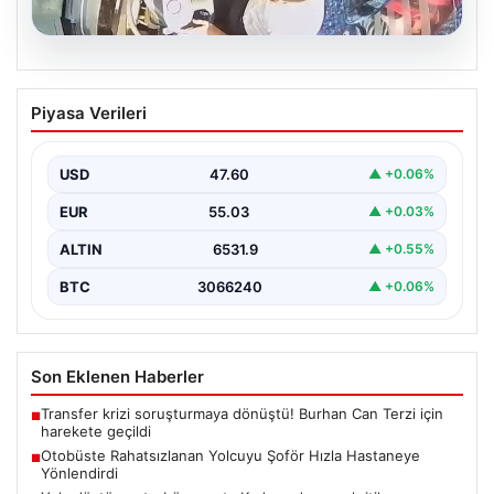
05.08.2026
Otobüste Rahatsızlanan Yolcuyu Şoför
Piyasa Verileri
Hızla Hastaneye Yönlendirdi
Trabzon'un yoğun ulaşım ağlarından biri olan halka açık
otobüslerinde yaşanan ilginç ve dikkat çekici…
USD
47.60
▲ +0.06%
EUR
55.03
▲ +0.03%
ALTIN
6531.9
▲ +0.55%
BTC
3066240
▲ +0.06%
Son Eklenen Haberler
Transfer krizi soruşturmaya dönüştü! Burhan Can Terzi için
■
harekete geçildi
Otobüste Rahatsızlanan Yolcuyu Şoför Hızla Hastaneye
■
Yönlendirdi