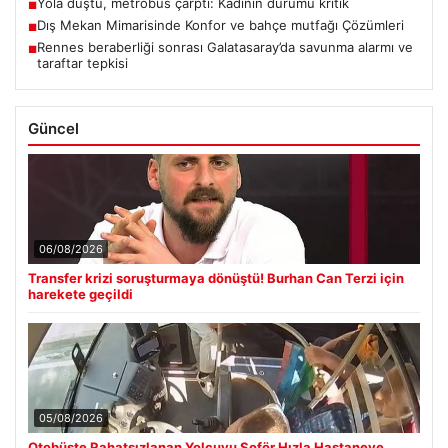
Yola düştü, metrobüs çarptı: Kadının durumu kritik
■
Dış Mekan Mimarisinde Konfor ve bahçe mutfağı Çözümleri
■
Rennes beraberliği sonrası Galatasaray’da savunma alarmı ve
■
taraftar tepkisi
Güncel
06/08/2026
Transfer krizi soruşturmaya dönüştü! Burhan Can Terzi için
harekete geçildi
05/08/2026
Otobüste Rahatsızlanan Yolcuyu Şoför Hızla Hastaneye