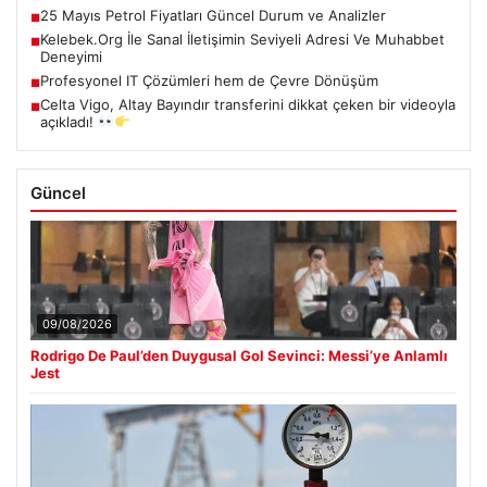
25 Mayıs Petrol Fiyatları Güncel Durum ve Analizler
■
Kelebek.Org İle Sanal İletişimin Seviyeli Adresi Ve Muhabbet
■
Deneyimi
Profesyonel IT Çözümleri hem de Çevre Dönüşüm
■
Celta Vigo, Altay Bayındır transferini dikkat çeken bir videoyla
■
açıkladı!
Güncel
09/08/2026
Rodrigo De Paul’den Duygusal Gol Sevinci: Messi’ye Anlamlı
Jest