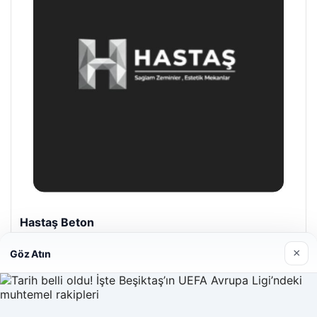
Enes Kaplan Avukatlık Bürosu
28/04/2026
×
Göz Atın