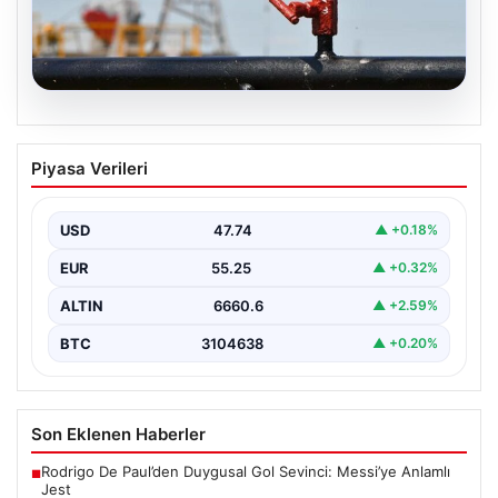
08.08.2026
25 Mayıs Petrol Fiyatları Güncel Durum
Piyasa Verileri
ve Analizler
Küresel enerji piyasalarındaki hareketlilik yakından takip
edilirken, özellikle Orta Doğu bölgesinde yaşanan
USD
47.74
▲ +0.18%
gelişmeler petrol…
EUR
55.25
▲ +0.32%
ALTIN
6660.6
▲ +2.59%
BTC
3104638
▲ +0.20%
Son Eklenen Haberler
Rodrigo De Paul’den Duygusal Gol Sevinci: Messi’ye Anlamlı
■
Jest