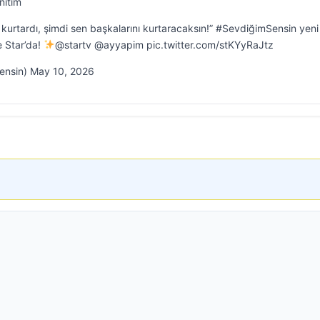
nıtım
kurtardı, şimdi sen başkalarını kurtaracaksın!” #SevdiğimSensin yeni
 Star’da!
@startv @ayyapim pic.twitter.com/stKYyRaJtz
ensin) May 10, 2026