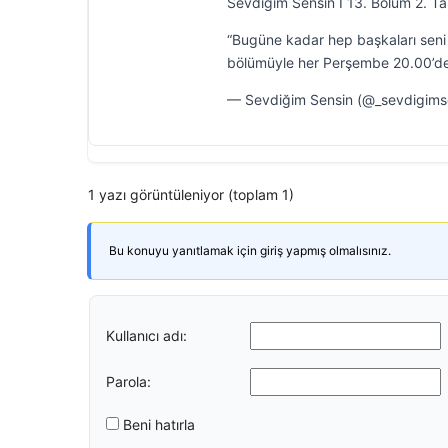
Sevdiğim Sensin I 13. Bölüm 2. Ta
“Bugüne kadar hep başkaları seni 
bölümüyle her Perşembe 20.00’de
— Sevdiğim Sensin (@_sevdigims
1 yazı görüntüleniyor (toplam 1)
Bu konuyu yanıtlamak için giriş yapmış olmalısınız.
Kullanıcı adı:
Parola:
Beni hatırla