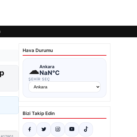
ı
Hava Durumu
☁
Ankara
ep
NaN°C
ŞEHIR SEÇ
Bizi Takip Edin
#17901