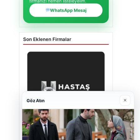
firmanızı hemen listeleyelim.
WhatsApp Mesaj
Son Eklenen Firmalar
×
Göz Atın
Hastaş Beton