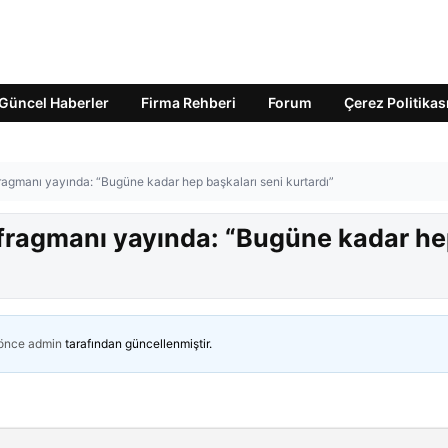
Güncel Haberler
Firma Rehberi
Forum
Çerez Politikas
ragmanı yayında: “Bugüne kadar hep başkaları seni kurtardı”
 fragmanı yayında: “Bugüne kadar h
 önce
admin
tarafından güncellenmiştir.