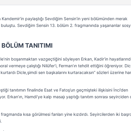
in Kandemir’in paylaştığı Sevdiğim Sensin’in yeni bölümünden merak
yle buluştu. Sevdiğim Sensin 13. bölüm 2. fragmanında yaşananlar sosy
. BÖLÜM TANITIMI
icle’nin boşanmaktan vazgeçtiğini söyleyen Erkan, Kadir’in hayatların
ral vermeye çalıştığı Nilüfer’i, Ferman’ın tehdit ettiğini öğreniyor. Dic
urtardı Dicle,şimdi sen başkalarını kurtaracaksın” sözleri üzerine ha
eştiği tanıtımın finalinde Esat ve Fatoş’un geçmişteki ilişkisini İnci’den
r. Erkan’ın, Hamdi’ye kalp masajı yaptığı tanıtım sonrası seyirciden
ragmanda kısa görülmesi fanları yine kızdırdı. Seyircilerden iki başr
.