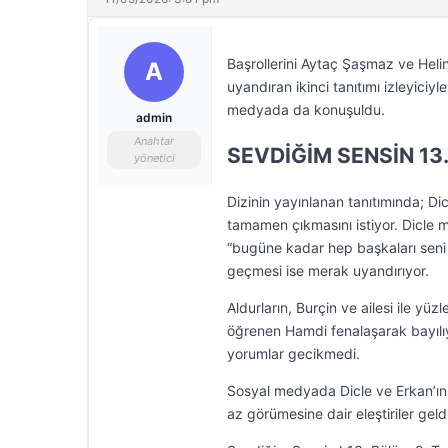
Başrollerini Aytaç Şaşmaz ve Hel
A
uyandıran ikinci tanıtımı izleyici
medyada da konuşuldu.
admin
Anahtar
SEVDİĞİM SENSİN 13
yönetici
Dizinin yayınlanan tanıtımında; D
tamamen çıkmasını istiyor. Dicle mo
“bugüne kadar hep başkaları seni k
geçmesi ise merak uyandırıyor.
Aldurların, Burçin ve ailesi ile yüzl
öğrenen Hamdi fenalaşarak bayılıyo
yorumlar gecikmedi.
Sosyal medyada Dicle ve Erkan’ın f
az görümesine dair eleştiriler geldi