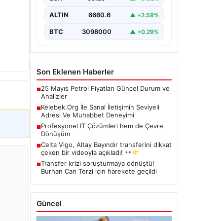
çeşitli…
ALTIN
6660.6
▲ +2.59%
BTC
3098000
▲ +0.29%
Son Eklenen Haberler
25 Mayıs Petrol Fiyatları Güncel Durum ve
■
Analizler
Kelebek.Org İle Sanal İletişimin Seviyeli
■
Adresi Ve Muhabbet Deneyimi
Profesyonel IT Çözümleri hem de Çevre
■
Dönüşüm
Celta Vigo, Altay Bayındır transferini dikkat
■
çeken bir videoyla açıkladı!
Transfer krizi soruşturmaya dönüştü!
■
Burhan Can Terzi için harekete geçildi
Güncel