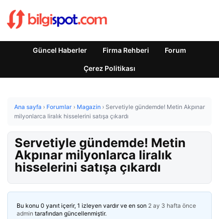
Güncel Haberler
Firma Rehberi
Forum
Çerez Politikası
Ana sayfa
›
Forumlar
›
Magazin
›
Servetiyle gündemde! Metin Akpınar
milyonlarca liralık hisselerini satışa çıkardı
Servetiyle gündemde! Metin
Akpınar milyonlarca liralık
hisselerini satışa çıkardı
Bu konu 0 yanıt içerir, 1 izleyen vardır ve en son
2 ay 3 hafta önce
admin
tarafından güncellenmiştir.