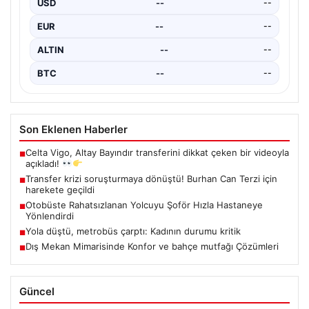
3'lük beraberlikle sahadan ayrılırken maç sonrası
EUR
--
--
tribünlerden yükselen…
ALTIN
--
--
BTC
--
--
Son Eklenen Haberler
Celta Vigo, Altay Bayındır transferini dikkat çeken bir videoyla
■
açıkladı!
Transfer krizi soruşturmaya dönüştü! Burhan Can Terzi için
■
harekete geçildi
Otobüste Rahatsızlanan Yolcuyu Şoför Hızla Hastaneye
■
Yönlendirdi
Yola düştü, metrobüs çarptı: Kadının durumu kritik
■
Dış Mekan Mimarisinde Konfor ve bahçe mutfağı Çözümleri
■
Güncel